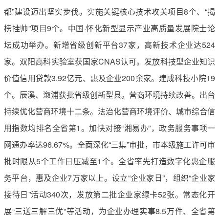
都”建设迈出坚实步伐。实施关键核心技术攻关项目8个、“揭
榜挂帅”项目9个。中国·怀化新型显示产业高质量发展院士论
坛成功举办。新增省级创新平台37家，高新技术企业达524
家。双阳高科实验室获国家CNAS认可。发放科技型企业知识
价值信用贷款3.92亿元、惠及企业200余家。建成科技小院19
个。辰溪、溆浦获批省级创新型县。营商环境持续改善。出台
持续优化营商环境十二条。法治化营商环境评价、城市综合信
用指数均排名全省第1。加快对接“湘易办”，政务服务事项一
网通办率达96.67%。全面深化“三集”审批，市本级施工许可审
批时限从5个工作日压减至1个。全省率先打造数字化惠企服
务平台，惠及企业7万家以上。设立“企业家日”，组织“企业家
接待日”活动340次，发放第二批企业家绿卡52张。常态化开
展“三送三解三优”等活动，为企业办理实事8.5万件、全省第