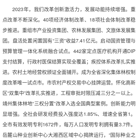
2023年，我们改革创新激活力，发展动能持续增强。重
点改革不断深化。40项经济体制改革、18项社会体制改革稳
步推进。重组市产业投资集团、农林发展集团、文旅体发展集
团。盘活处置闲置国有“三资”收益7.41亿元。启动国资管理与
预算管理一体化系统融合试点。442家定点医疗机构开通DIP
支付结算，行政村医保结算实现全覆盖；疾控体系改革扎实推
进。农村土地经营权颁证全面铺开。成为全省深化集体林权制
度改革唯一试点市。市农村产权交易中心挂牌运营。怀化高新
区“双集中”改革扎实推进，工程审批时限压减三分之一以上。
靖州集体林地“三权分置”改革入选全国典型案例。创新能力明
显增强。全社会研发经费投入强度达1.85%、增速全省第1。
全市有效发明专利1672件，每万人口发明专利拥有量3.7件。
岳麓山种业创新中心大湘西区域中心揭牌运行，“国际种业之