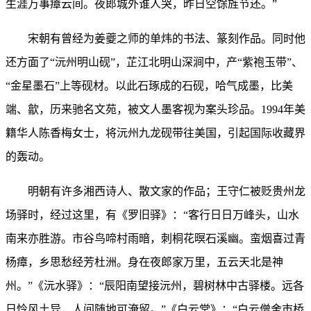
生涯万事瘴云间。夜郎城外谁人哭，昨日空馀旌节还。”
宋朝有曾经为姜夔之师的单炜的书法、篆刻作品。同时他
还方面了“沅州明山砚”，芷江北明山深涧中，产“紫袍玉带”、
“金星墨石”上等砚材。以此石琢成的石砚，哈气成墨，比美
端、歙，历来驰名文苑，被文人墨客视为案头珍品。1994年美
籍华人陈香梅女士，将沅州九龙砚带往美国，引起国际收藏界
的轰动。
明朝有许多湘西诗人、散文家的作品；王守仁被贬贵州龙
场驿时，经过这里，有《罗旧驿》：“客行日日万峰头，山水
南来亦胜游。市谷鸟啼村雨暗，刺桐花暝石溪幽。蛮烟喜过青
杨瘴，乡思愁经芳杜洲。身在夜郎家万里，五云天北是神
州。”《沅水驿》：“辰阳南望接沅州，碧树林中古驿楼。远各
日怜风土异，人间随地可淹留。”《白云堂》：“白云僧舍市桥