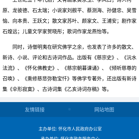
原、龙彼德、石太瑞；小说家刘舰平、蔡测海、孙健忠、吴雪
恼、向本贵、王跃文；散文家苏叶、颜家文、王浦安；剧作家
石煌远；儿童文学家贺晓彤；歌词作家龙燕怡等。
同时，诗僧明夷在研究佛学之余，也发表了许多的散文、
新诗、小说、评论和古诗词作品。出版有《慈宗史》、《沅水
法流》、《怀化佛教史》、《慈宗朝暮课诵》、《倾听慈尊的
召唤》、《熏修慈悲弥勒宝忏》等佛学专著外，还出版有新诗
集《伞形寂寞》、古诗词集《乙亥诗词存稿》等。
友情链接
网站地图
主办单位: 怀化市人民政府办公室
承办单位: 怀化市政务服务中心