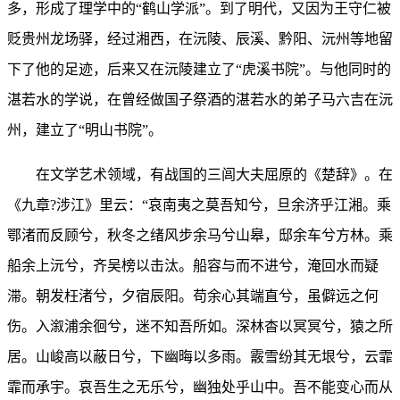
多，形成了理学中的“鹤山学派”。到了明代，又因为王守仁被
贬贵州龙场驿，经过湘西，在沅陵、辰溪、黔阳、沅州等地留
下了他的足迹，后来又在沅陵建立了“虎溪书院”。与他同时的
湛若水的学说，在曾经做国子祭酒的湛若水的弟子马六吉在沅
州，建立了“明山书院”。
在文学艺术领域，有战国的三闾大夫屈原的《楚辞》。在
《九章?涉江》里云：“哀南夷之莫吾知兮，旦余济乎江湘。乘
鄂渚而反顾兮，秋冬之绪风步余马兮山皋，邸余车兮方林。乘
船余上沅兮，齐吴榜以击汰。船容与而不进兮，淹回水而疑
滞。朝发枉渚兮，夕宿辰阳。苟余心其端直兮，虽僻远之何
伤。入溆浦余徊兮，迷不知吾所如。深林杳以冥冥兮，猿之所
居。山峻高以蔽日兮，下幽晦以多雨。霰雪纷其无垠兮，云霏
霏而承宇。哀吾生之无乐兮，幽独处乎山中。吾不能变心而从