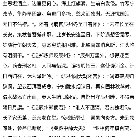
主恩堪洒血，边宦更何心。海上红旗满，生前白发侵。竹寒宁
改节，隼静早因禽。务退门多掩，愁来酒独斟。无涯忧国泪，
无日不沾襟。”。还有《谪官辰州冬至日有怀》：“去年长至在
长安，策杖曾簪獬豸冠。此岁长安逢至日，下阶遥想雪霜寒。
梦随行伍朝天去，身寄穷荒报国难。北望南郊消息断，江头唯
有泪阑干。”《送郑炼师贬辰州》：“辰州万里外，想得逐臣
心。谪去刑名枉，人间痛惜深。误将瑕指玉，遂使谩消金。计
日西归在，休为泽畔吟。”《辰州闻大驾还宫》：“闻道銮舆归
魏阙，望云西拜喜成悲。宁知陇水烟销日，再有园林秋荐时。
渭水战添亡虏血，秦人生睹旧朝仪。自惭出守辰州畔，不得亲
随日月旗。”《送辰州郑使君》：“谁人不谴谪，君去独堪伤。
长子家无弟，慈亲老在堂。惊魂随驿吏，冒暑向炎方。未到猿
啼处，参差已断肠。”《哭黔中薛大夫》：“亚相何年镇百蛮，