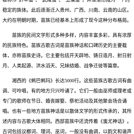
稳定的族体。此后逐渐迁入贵州、广西、川南、云南的山区。
大约在明朝时期，苗族已经基本上形成了现今这种分布格局。
苗族的民间文学形式多种多样，内容丰富多彩，具有浓厚
的民族特色。苗族古歌古词是苗族神话和口碑历史的主要载
体，亦称苗族史诗。它主要包括开天辟地、铸日造月、射日射
月、人类起源、洪水滔天、兄妹结婚、战争迁徙等篇章。
湘西的《鸺巴鸺玛》长达5000行。这些苗族古歌古词有曲
调、可呤唱，有的地方只兴呤诵了。它们一般由巫师或理老或
专门的歌师在节日、婚丧嫁娶、祭祀活动及其他聚会场合诵
唱。也有一些地方苗族神话是以散体文学的形式传承的，其所
述内容与古歌大体相同。西部苗族中还流传着《蚩尤神话》。
古词包括议榔词、理词、巫词，一般没有曲调，以韵文和谐声