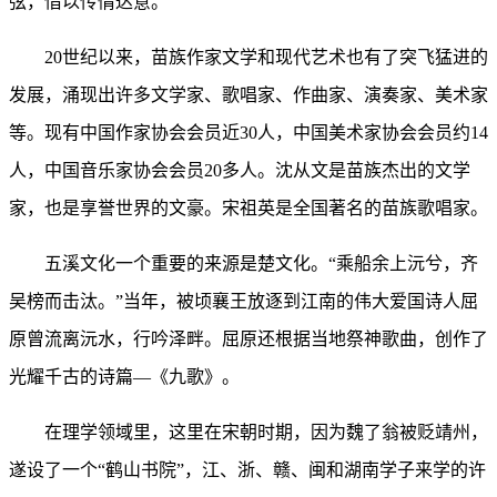
弦，借以传情达意。
20世纪以来，苗族作家文学和现代艺术也有了突飞猛进的
发展，涌现出许多文学家、歌唱家、作曲家、演奏家、美术家
等。现有中国作家协会会员近30人，中国美术家协会会员约14
人，中国音乐家协会会员20多人。沈从文是苗族杰出的文学
家，也是享誉世界的文豪。宋祖英是全国著名的苗族歌唱家。
五溪文化一个重要的来源是楚文化。“乘船余上沅兮，齐
吴榜而击汰。”当年，被顷襄王放逐到江南的伟大爱国诗人屈
原曾流离沅水，行吟泽畔。屈原还根据当地祭神歌曲，创作了
光耀千古的诗篇―《九歌》。
在理学领域里，这里在宋朝时期，因为魏了翁被贬靖州，
遂设了一个“鹤山书院”，江、浙、赣、闽和湖南学子来学的许