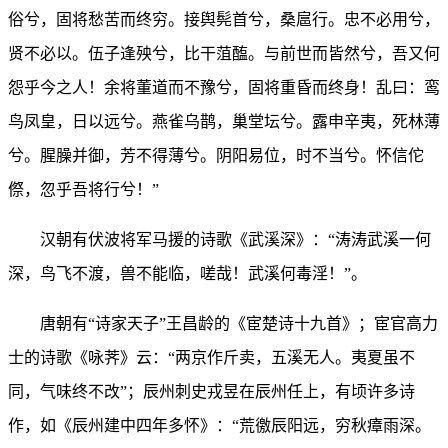
俗兮，固将愁苦而终穷。接舆髡首兮，桑扈行。忠不必用兮，
贤不必以。伍子逢殃兮，比干菹醢。与前世而皆然兮，吾又何
怨乎今之人！余将董道而不豫兮，固将重昏而终身！乱曰：鸾
鸟凤皇，日以远兮。燕雀乌鹊，巢堂坛兮。露申辛夷，死林薄
兮。腥臊并御，芳不得薄兮。阴阳易位，时不当兮。怀信佗
傺，忽乎吾将行兮！”
汉朝有伏波将军马援的诗歌《武溪深》：“涛涛武溪一何
深，鸟飞不渡，兽不能临，嗟哉！武溪何毒淫！”。
唐朝有“诗家天子”王昌龄的《宦楚诗十九首》；宦官高力
士的诗歌《咏荠》云：“两京作斤卖，五溪无人。夷夏虽不
同，气味终不改”；辰州刺史戎昱在辰州任上，有顷许多诗
作，如《辰州建中四年多怀》：“荒徼辰阳远，穷秋瘴雨深。