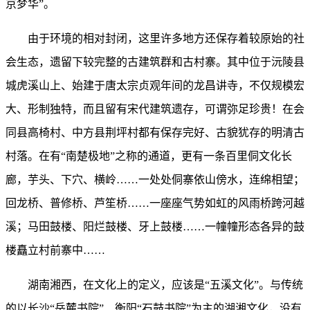
京梦华”。
由于环境的相对封闭，这里许多地方还保存着较原始的社
会生态，遗留下较完整的古建筑群和古村寨。其中位于沅陵县
城虎溪山上、始建于唐太宗贞观年间的龙昌讲寺，不仅规模宏
大、形制独特，而且留有宋代建筑遗存，可谓弥足珍贵！在会
同县高椅村、中方县荆坪村都有保存完好、古貌犹存的明清古
村落。在有“南楚极地”之称的通道，更有一条百里侗文化长
廊，芋头、下穴、横岭……一处处侗寨依山傍水，连绵相望；
回龙桥、普修桥、芦笙桥……一座座气势如虹的风雨桥跨河越
溪；马田鼓楼、阳烂鼓楼、牙上鼓楼……一幢幢形态各异的鼓
楼矗立村前寨中……
湖南湘西，在文化上的定义，应该是“五溪文化”。与传统
的以长沙“岳麓书院”、衡阳“石鼓书院”为主的湖湘文化，没有