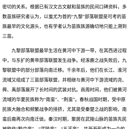
密切的关系。根据已有汉文古文献和苗族的民间口碑资料，多
数苗族研究者认为，以蚩尤为首的“九黎”部落联盟是可考的苗
族最早的文化源头，也有学者认为苗族族源确切地只能上溯到
三苗。
九黎部落联盟最早生活在黄河中下游一带，在其西进过程
中，与东扩的黄帝部落联盟发生战争。经涿鹿之战失败后，九
黎联盟中的部分部落向南迁移。千余年后，他们在长江、淮河
流域又组成了三苗部落联盟，并相继与黄河中下游流域的尧、
舜、禹部落展开了长时间的武装对抗。商周时间，他们被黄河
流域的华夏民族称为“南蛮”、“荆蛮”。春秋战国时期，受中原
民族大融合和频繁战争的排挤，尤其是受秦楚之战的影响，南
蛮后裔再次向南迁徙。秦汉时期，聚居在武陵山脉的苗族先民
被称作“黔中蛮”、“武陵蛮”、“五溪蛮”，并渐渐形成为一个的