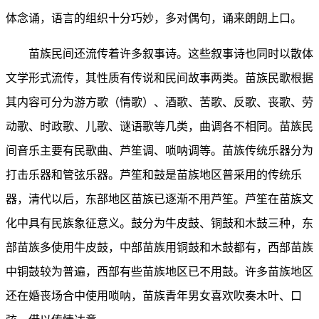
体念诵，语言的组织十分巧妙，多对偶句，诵来朗朗上口。
苗族民间还流传着许多叙事诗。这些叙事诗也同时以散体
文学形式流传，其性质有传说和民间故事两类。苗族民歌根据
其内容可分为游方歌（情歌）、酒歌、苦歌、反歌、丧歌、劳
动歌、时政歌、儿歌、谜语歌等几类，曲调各不相同。苗族民
间音乐主要有民歌曲、芦笙调、唢呐调等。苗族传统乐器分为
打击乐器和管弦乐器。芦笙和鼓是苗族地区普采用的传统乐
器，清代以后，东部地区苗族已逐渐不用芦笙。芦笙在苗族文
化中具有民族象征意义。鼓分为牛皮鼓、铜鼓和木鼓三种，东
部苗族多使用牛皮鼓，中部苗族用铜鼓和木鼓都有，西部苗族
中铜鼓较为普遍，西部有些苗族地区已不用鼓。许多苗族地区
还在婚丧场合中使用唢呐，苗族青年男女喜欢吹奏木叶、口