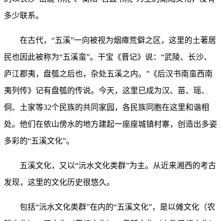
多少联系。
在古代，“五溪”一向被视为烟瘴荒僻之区，这里的土著居
民也因此被称为“五溪蛮”。干宝《晋记》说：“武陵、长沙、
庐江郡夷，盘瓠之后也，杂处五溪之内。”《后汉书南蛮西南
夷列传》记有盘瓠的传说。今天，这里已成为汉、苗、瑶、
侗、土家等32个民族的共同家园，各民族同胞在这里和谐相
处。他们在依山傍水的地方建起一座座城镇村寨，创造出多姿
多彩的“五溪文化”。
五溪文化，又以“沅水文化类群”为主。从近来湘西的考古
发现，这里的文化历史很悠久。
包括“沅水文化类群”在内的“五溪文化”，是以傩文化（农