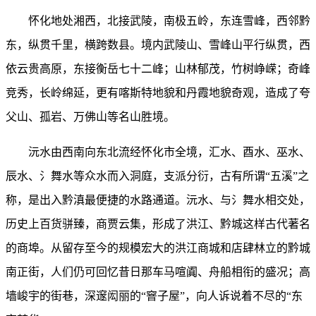
怀化地处湘西，北接武陵，南极五岭，东连雪峰，西邻黔
东，纵贯千里，横跨数县。境内武陵山、雪峰山平行纵贯，西
依云贵高原，东接衡岳七十二峰；山林郁茂，竹树峥嵘；奇峰
竞秀，长岭绵延，更有喀斯特地貌和丹霞地貌奇观，造成了夸
父山、孤岩、万佛山等名山胜境。
沅水由西南向东北流经怀化市全境，汇水、酉水、巫水、
辰水、氵舞水等众水而入洞庭，支派分衍，古有所谓“五溪”之
称，是出入黔滇最便捷的水路通道。沅水、与氵舞水相交处，
历史上百货骈臻，商贾云集，形成了洪江、黔城这样古代著名
的商埠。从留存至今的规模宏大的洪江商城和店肆林立的黔城
南正街，人们仍可回忆昔日那车马喧阗、舟船相衔的盛况；高
墙峻宇的街巷，深邃闳丽的“窨子屋”，向人诉说着不尽的“东