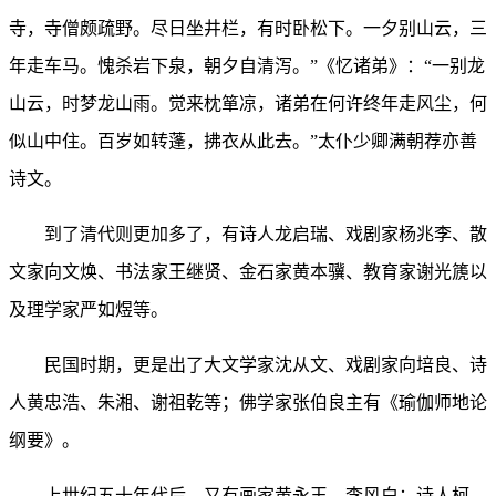
寺，寺僧颇疏野。尽日坐井栏，有时卧松下。一夕别山云，三
年走车马。愧杀岩下泉，朝夕自清泻。”《忆诸弟》：“一别龙
山云，时梦龙山雨。觉来枕箪凉，诸弟在何许终年走风尘，何
似山中住。百岁如转蓬，拂衣从此去。”太仆少卿满朝荐亦善
诗文。
到了清代则更加多了，有诗人龙启瑞、戏剧家杨兆李、散
文家向文焕、书法家王继贤、金石家黄本骥、教育家谢光篪以
及理学家严如煜等。
民国时期，更是出了大文学家沈从文、戏剧家向培良、诗
人黄忠浩、朱湘、谢祖乾等；佛学家张伯良主有《瑜伽师地论
纲要》。
上世纪五十年代后，又有画家黄永玉、李风白；诗人柯