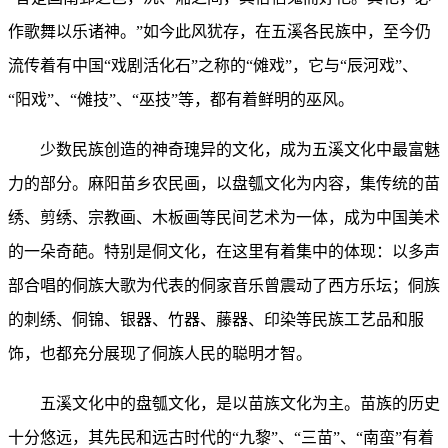
作歌舞以乐诸神。”如今此风犹存，在五溪各民族中，至今仍
流传着有中国“戏剧活化石”之称的“傩戏”，它与“辰河戏”、
“阳戏”、“傩技”、“巫技”等，都有着鲜明的巫风。
少数民族创造的神奇瑰异的文化，成为五溪文化中最富魅
力的部分。麻阳苗乡农民画，以盘瓠文化为内容，集传统的苗
绣、剪绣、宗教画、木板画等民间艺术为一体，成为中国美术
的一朵奇葩。特别是侗文化，在这里有着集中的体现：以多声
部合唱的侗族大歌为代表的侗家音乐曾震动了西方乐坛；侗族
的刺绣、侗锦、银器、竹器、藤器、印染等民族工艺品和服
饰，也都充分展现了侗族人民的聪明才智。
五溪文化中的盘瓠文化，是以苗族文化为主。苗族的历史
十分悠远，其先民和远古时代的“九黎”、“三苗”、“南蛮”有着