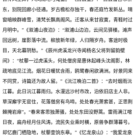
东，别院回廊小径通。岁古檐松存独干，春还庭竹发新丛。晴
窗暗映群峰雪，清梵长飘高阁风。迁客从来甘寂寞，青鞋时过
月明中。”《溆浦山夜泊》：“溆浦山边泊，云间见驿楼。滩声
回远树，崖影落中流。柳放新年绿，人归隔岁舟。客途时极
目，天北暮阴愁。”《辰州虎溪龙兴寺闻杨名父将到留韵壁
间》：“杖藜一过虎溪头，何处僧房是惠休起峰头沈阁影，林
疏地底见江流。烟花日暖犹含雨，鸥鹭春闲欲满洲。好景同来
不同赏，诗篇还为故人留。”《沅江晚泊二首》：“去时烟雨沅
江暮。此日沅江暮雨归。水漫远沙村市改，泊依旧店主人非。
草深廨宇无官住，花落僧房有鸟啼。处处春光萧索甚，正思荆
棘掩岩扉”。“春来客思独萧骚，处处东田没野蒿。雷雨满江喧
日夜，扁舟经月住风涛。流民失业乘时横，原兽争群薄暮号。
却忆鹿门栖隐地，杖藜壶饷东皋。”《忆龙泉山》：“我爱龙泉