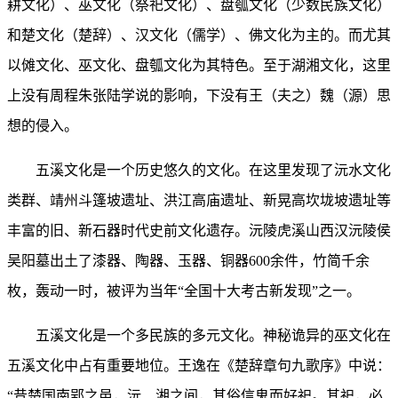
耕文化）、巫文化（祭祀文化）、盘瓠文化（少数民族文化）
和楚文化（楚辞）、汉文化（儒学）、佛文化为主的。而尤其
以傩文化、巫文化、盘瓠文化为其特色。至于湖湘文化，这里
上没有周程朱张陆学说的影响，下没有王（夫之）魏（源）思
想的侵入。
五溪文化是一个历史悠久的文化。在这里发现了沅水文化
类群、靖州斗篷坡遗址、洪江高庙遗址、新晃高坎垅坡遗址等
丰富的旧、新石器时代史前文化遗存。沅陵虎溪山西汉沅陵侯
吴阳墓出土了漆器、陶器、玉器、铜器600余件，竹简千余
枚，轰动一时，被评为当年“全国十大考古新发现”之一。
五溪文化是一个多民族的多元文化。神秘诡异的巫文化在
五溪文化中占有重要地位。王逸在《楚辞章句九歌序》中说：
“昔楚国南郢之邑，沅、湘之间，其俗信鬼而好祀。其祀，必