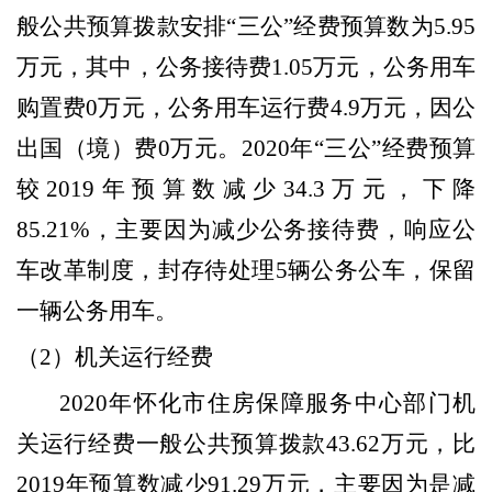
般公共预算拨款安排“三公”经费预算数为
5.95
万元，其中，公务接待费
1.05
万元，公务用车
购置费
0
万元，公务用车运行费
4.9
万元，因公
出国（境）费
0
万元。
2020
年“三公”经费预算
较
2019
年预算数减少
34.3
万元，下降
85.21%
，主要因为减少公务接待费，响应公
车改革制度，封存待处理
5
辆公务公车，保留
一辆公务用车。
（
2
）机关运行经费
2020
年怀化市住房保障服务中心部门机
关运行经费一般公共预算拨款
43.62
万元，比
2019
年预算数减少
91.29
万元，主要因为是减