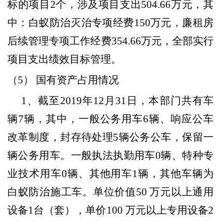
标的项目
2
个，涉及项目支出
504.66
万元，其
中：白蚁防治灭治专项经费
150
万元，廉租房
后续管理专项工作经费
354.66
万元，全部实行
项目支出绩效目标管理。
（
5
） 国有资产占用情况
1
、截至
2019
年
12
月
31
日，本部门共有车
辆
7
辆，其中，一般公务用车
6
辆、响应公车
改革制度，封存待处理
5
辆公务公车，保留一
辆公务用车。一般执法执勤用车
0
辆、特种专
业技术用车
0
辆、其他用车
1
辆，其他车辆为
白蚁防治施工车。单位价值
50
万元以上通用
设备
1
台（套），单价
100
万元以上专用设备
2