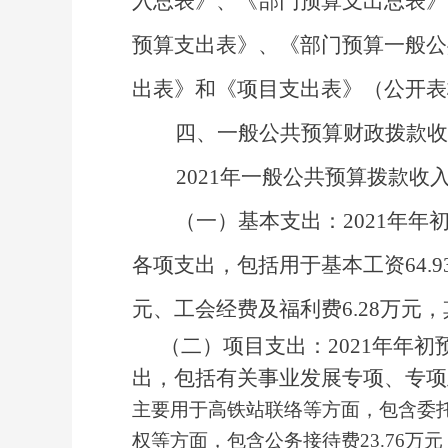
入总表》
、
《部门预算支出总表》
预算支出表》
、
《部门预算一般公
出表》
和《项目支出表》
（公开表
四、一般公共预算财政拨款收
2021
年一般公共预算拨款收
（一）
基本支出
：
20
21
年年
各项支出，包括用于基本工资
64.9
元
、工会经费及福利费
6.28
万元，
（二）
项目支出
：
2021
年年初
出，包括有关事业发展专项、专项
主要用于高铁站联络等方面，
包含
委
权等方面，
包含公务接待费
23.76