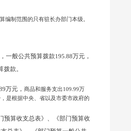
算编制范围的只有驻长办部门本级。
，一般公共预算拨款
195.88
万元，
算拨款。
89
万元，
商品和服务支出
109.99
万
少，是
根据中央、省以及市委市政府的
门预算收支总表》
、
《部门预算收