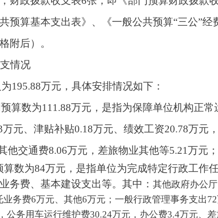
；财政拨款收支表
6
张，即《部门预算财政拨款
共预算基本支出表》
、
《一般公共预算
“三公”
格附后）。
支情况
入
为
195.88
万元，具体安排情况如下：
初预算数为
111.88
万元，是指为保障单位机构正常
3
万元
、津贴补贴
0.18
万元、绩效工资
20.78
万元
其他交通费
8.06
万元，差旅物业其他
等
5.21
万元
预算数为
84
万元，是指单位为完成特定行政工作
业务费、基本建设支出等。其中：
其他政府办公厅
托业务费
6
万元、其他
6
万元；一般行政管理事务支出
72
万元，公务用车运行维护费30.24万元，
办公费
3
.4
万元、差