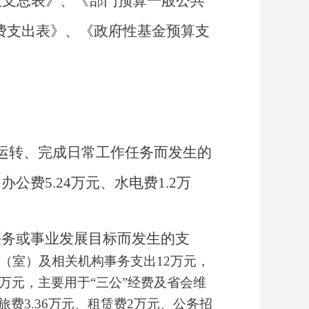
收支总表》
、
《部门预算一般公共
经费支出表》
、
《政府性基金预算支
运转、完成日常工作任务而发生的
，
办公费
5.24
万元
、水电费
1.2
万
；
任务或事业发展目标而发生的支
（室）及相关机构事务支出
1
2
万元，
万元，主要用于
“三公”经费及
省会维
旅费
3
.36
万元、租赁费
2
万元、公务招