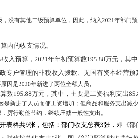
级，没有其他二级预算单位，因此，纳入
202
1
年部门预
预算内的收支情况。
收入预算，
20
21
年年初预算数
195.88
万元，其中
->
政专户管理的非税收入拨款、无国有资本经营预
要
原因
是
2020年新进了两位全额人员
。
预算数
195.88
万元，其中，主要是工资福利支出
85.
因是
新进了人员而使工资增加
；
但商品和服务支出减
思想，厉行勤俭节约，继续压减一般性支出。
开表格共
9
张，包括：
部门
收支总表
3
张，即
《部