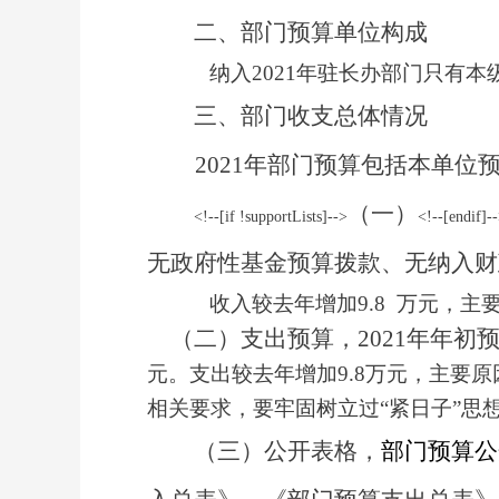
二、部门预算单位构成
纳入
202
1
年驻长办部门只有本
三
、
部门收支总体情况
20
21
年部门预算包括本单位
（一）
<!--[if !supportLists]-->
<!--[endif]-
无政府性基金预算拨款、无纳入财
收入较去年增加
9.8
万元，主
（二）支出预算，
20
21
年年初
元。支出较去年
增加
9.8
万元，主要原
相关要求，要牢固树立过
“紧日子”
（三）公开表格，
部门预算公