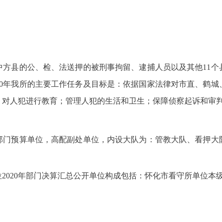
中方县的公、检、法送押的被刑事拘留、逮捕人员以及其他11个
2020年我所的主要工作任务及目标是：依据国家法律对市直、鹤
；对人犯进行教育；管理人犯的生活和卫生；保障侦察起诉和审
部门预算单位，高配副处单位，内设大队为：管教大队、看押大
2020年部门决算汇总公开单位构成包括：怀化市看守所单位本