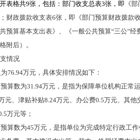
开表格共
9
张，包括：
部门
收支总表
3
张，即
《部
；财政拨款收支表
6
张，即《部门预算财政拨款
共预算基本支出表》
、
《一般公共预算
“三公”
格附后）。
支情况
入
为
76.94
万元，具体安排情况如下：
初预算数为
31.94
万元，是指为保障单位机构正常
万元
、津贴补贴
8.24
万元、
办公费
0.5
万元
、其他
0.5
万元
等
；
初预算数为
45
万元，是指单位为完成特定行政工作