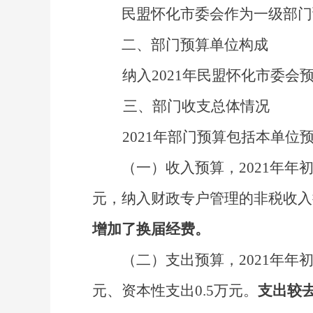
民盟怀化市委会
作为一级部门
二、部门预算单位构成
纳入
2021
年民盟怀化市委会
三
、
部门收支总体情况
20
21
年部门预算包括本单位
（一）收入预算，
20
21
年年
元，
纳入财政专户管理的非税收入
增加了换届经费
。
（二）支出预算，
20
21
年年
元、资本性支出
0.5
万元
。
支出较