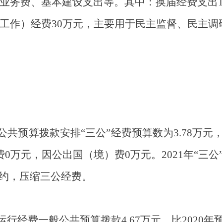
业务费、基本建设支出等。其中：
换届经费支出
工作）经费
30
万元，主要用于
民主监督、民主调
明
公共预算拨款安排“三公”经费预算数为
3.78
万元
费
0
万元，因公出国（境）费
0
万元。
2021
年“三公
约，压缩三公经费。
运行经费一般公共预算拨款
4.67
万元，比
2020
年