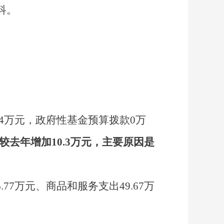
科。
4
万元，政府性基金预算拨款
0
万
较去年增加
10.3
万元，主要
原因
是
.77
万元、商品和服务支出
49.67
万