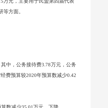
15
万元，主要用于
民盟第四届代表
研
等方面
。
，其中，公务接待费
3.78
万元，公务
”经费预算较
2020
年预算数减少
0.42
预算数减少
35.01
万元，下降