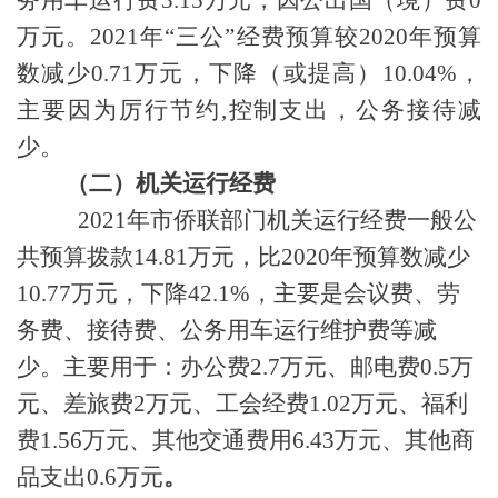
万元。2021年“三公”经费预算较2020年预算
数减少0.71万元，下降（或提高）1
0.04
%，
主要因为厉行节约
,控制支出，公务接待减
少
。
（二）机关运行经费
2021年市侨联部门机关运行经费一般公
共预算拨款
14.81
万元，比
2020年预算数
减少
10.77
万元，
下降
42.1
%，主要
是会议费、劳
务费、接待费、公务用车运行维护费等减
少。
主要用于：办公费
2.7
万元、
邮电费
0.5万
元、差旅费2万元、工会经费1.02万元、福利
费1.56万元、其他交通费用6.43万元、
其他商
品支出
0
.6万元
。