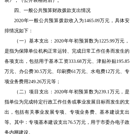
表》，（公开表格附后）。
四、一般公共预算财政拨款支出情况
2020
年一般公共预算拨款收入为
1465.09
万元，具体安
排情况如下：
（一）基本支出：
2020
年年初预算数为
1225.99
万元，
是指为保障单位机构正常运转、完成日常工作任务而发生的
各项支出，包括用于基本工资
333.68
万元、津贴补贴
195.85
万元、办公费
30.5
万元、印刷费
61
万元、水电费
12
万元、专
项业务费用
249.26
万元等；
（二）项目支出：
2020
年年初预算数为
239.1
万元，是
指单位为完成特定行政工作任务或事业发展目标而发生的支
出，包括有关事业发展专项、专项业务费、基本建设支出
等。其中：专项基本建设支出
76.5
万元，用于市委办电子政
务内网建设。