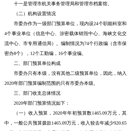
十一是管理市机关事务管理局和管理市档案馆。
（二）机构设置情况
市委办作为一级部门预算单位，现内设
24
个职能科室和
4
个事业单位（信息中心、涉密载体销毁中心、海峡文化交
流中心、市专用通信局）。编制情况为
74
个行政编（含市保
密办
8
个），
12
个工勤编，
16
个事业编。
二、部门预算单位构成
市委办只有本级，没有其他二级预算单位，因此，纳入
2020
年部门预算编制范围的只有市委办本级。
三、部门收支总体情况
2020
年部门预算情况如下：
（一）收入预算，
2020
年年初预算数
1465.09
万元，其
中，一般公共预算拨款
1465.09
万元，收入较去年减少
920.65