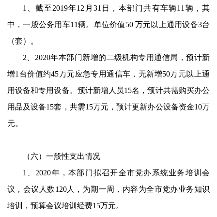
1
、截至
2019
年
12
月
31
日，本部门共有车辆
11
辆，其
中，一般公务用车
11
辆。单位价值
50
万元以上通用设备
3
台
（套）。
2
、
2020
年本部门新增的二级机构专用通信局，预计新
增
1
台价值约
45
万元应急专用通信车，无新增
50
万元以上通
用设备和专用设备。预计新增人员
15
名，预计共需购买办公
用品及设备
15
套，共需
15
万元，预计更新办公设备资金
10
万
元。
（六）一般性支出情况
1
、
2020
年，本部门拟召开全市党办系统业务培训会
议，会议人数
120
人，为期一周，内容为全市党办业务知识
培训，预算会议培训经费
15
万元。