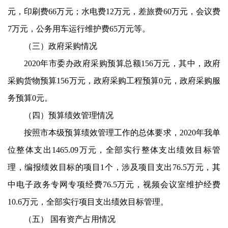
元，印刷费
66
万元；水电费
12
万元，差旅费
60
万元，会议费
7
万元，公务用车运行维护费
65
万元等。
（三）政府采购情况
2020
年市委办政府采购预算总额
156
万元，其中，政府
采购货物预算
156
万元，政府采购工程预算
0
元，政府采购服
务预算
0
元。
（四）预算绩效管理情况
按照市本级预算绩效管理工作的总体要求，
2020
年我单
位整体支出
1465.09
万元，全部实行整体支出绩效目标管
理，编报绩效目标的项目
1
个，涉及项目支出
76.5
万元，其
中电子政务专网专项经费
76.5
万元，视频会议室维护经费
10.6
万元，全部实行项目支出绩效目标管理。
（五） 国有资产占用情况