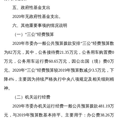
五、政府性基金支出
2020
年无政府性基金支出。
六、其他重要事项的情况说明
（一）“三公”经费预算
2020
年市委办一般公共预算拨款安排“三公”经费预算数
为
82
万元，其中，公务接待费
21.35
万元，公务用车购置费
0
万元，公务用车运行费
60.65
万元，因公出国（境）费
0
万
元。
2020
年“三公”经费预算较
2019
年预算数减少
3.5
万元，下
降
4%
，主要因为持续严格执行中央八项规定及相关细则精
神。
（二）机关运行经费
2020
年市委办机关运行经费一般公共预算拨款
481.19
万
元，与
2019
年预算数基本持平。主要用于：办公费
38.26
万