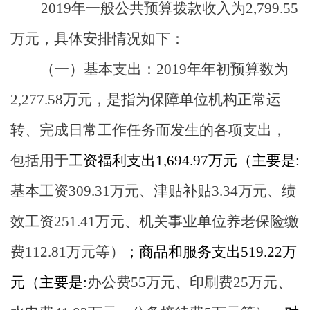
2019
年一般公共预算拨款收入为
2,799.55
万元，具体安排情况如下：
（一）
基本支出：
2019
年年初预算数为
2,277.58
万元，是指为保障单位机构正常运
转、完成日常工作任务而发生的各项支出，
包括用于
工资福利支出
1
,
6
94
.
97
万元
（主要是
:
基本工资
309.31
万元、津贴补贴
3.34
万元、
绩
效工资
251.41
万元、机关事业单位养老保险缴
费
112.81
万元等）
；商品和服务支出
519.22
万
元
（主要是
:
办公费
55
万元、印刷费
25
万元、