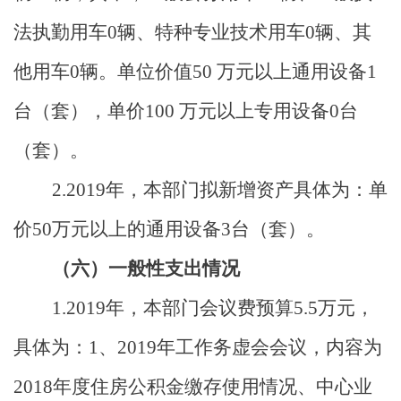
法执勤用车
0
辆、
特种专业技术用车
0
辆、其
他用车
0
辆
。
单位价值
50
万元以上通用
设备
1
台（套），单价
100
万元以上专用设备
0
台
（套）。
2.
2019
年，本部门拟新增资产具体为：单
价
50
万元以上的通用设备
3
台（套）。
（
六
）
一般性支出情况
1.20
19
年，本部门会议费预算
5.5
万元，
具体为：
1
、
2019
年工作务虚会会议，内容为
2018
年度住房公积金缴存使用情况、中心业