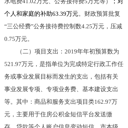
水电费
41.02
万元、公务接待费
5
万元等
）
；对
个人和家庭的补助
63.39
万元
。财政预算批复
“三公经费”公务接待费控制数
4.25
万元，压减
0.75
万元。
（二）
项目支出：
2019
年年初预算数为
521.97
万元，是指单位为完成特定行政工作任
务或事业发展目标而发生的支出，包括有关
事业发展专项、专项业务费、基本建设支出
等。其中：商品和服务支出项目类
162.97
万
元，主要用于住房公积金短信平台发送缴
存、贷款等个人账户信息变动短信、市本级