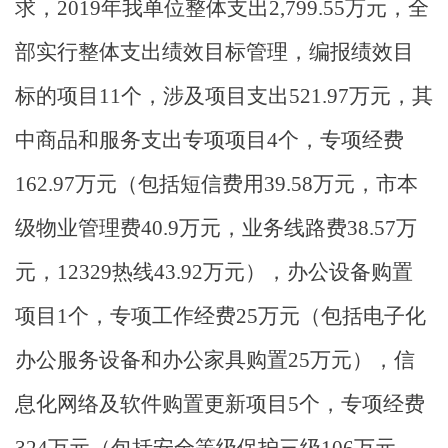
求，
2019
年我单位整体支出
2,799.55
万元，全
部实行整体支出绩效目标管理，编报绩效目
标的项目
11
个，涉及项目支出
521.97
万元，其
中商品和服务支出专项项目
4
个，专项经费
162.97
万元（包括短信费用
39.58
万元，市本
级物业管理费
40.9
万元，业务线路费
38.57
万
元，
12329
热线
43.92
万元），办公设备购置
项目
1
个，专项工作经费
25
万元（包括电子化
办公服务设备和办公家具购置
25
万元），信
息化网络及软件购置更新项目
5
个，专项经费