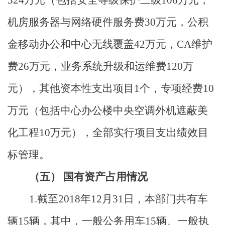
324
万元（包括安全等级保护三级
106
万元，
机房服务器与网络硬件服务费
30
万元，公积
金移动办公和中心无线覆盖
42
万元，
CA
维护
费
26
万元，业务系统升级和运维费
120
万
元），其他资本性支出项目
1
个，专项经费
10
万元（包括中心办公楼中央空调外机遮蔽美
化工程
10
万元），全部实行项目支出绩效目
标管理。
（五）
国有资产占用情况
1.
截至
2018
年
12
月
31
日，本部门共有车
辆
15
辆，其中，一般公务用车
15
辆、一般执