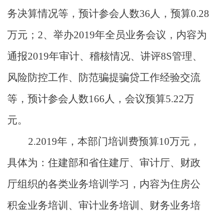
务决算情况等，预计参会人数
3
6
人，预算
0.
28
万元；
2
、
举办
2019
年全员业务会议
，
内容为
通报
2019
年审计、稽核情况、讲评
8S
管理、
风险防控工作、防范骗提骗贷工作经验交流
等
，
预计参会人数
166
人，会议预算
5.22
万
元
。
2.20
19
年，本部门培训费预算
10
万元，
具体为：住建部和省住建厅、审计厅、财政
厅组织的各类业务培训学习，内容为住房公
积金业务培训、审计业务培训、财务业务培