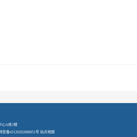
务中心A栋5楼
安备43120202000051号
站点地图