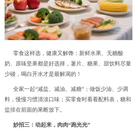
零食这样选，健康又解馋：新鲜水果、无糖酸
奶、原味坚果都是好选择，薯片、糖果、甜饮料尽量
少碰，喝白开水才是最解渴的！
全家一起“减盐、减油、减糖”：做饭少油、少调
料，慢慢习惯清淡口味；买零食时看看配料表，糖和
盐排在前面的果断放下。
妙招三：动起来，肉肉“跑光光”