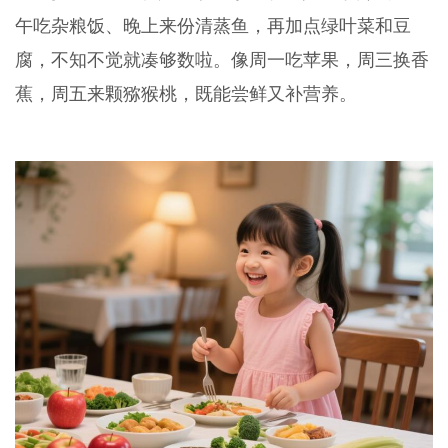
午吃杂粮饭、晚上来份清蒸鱼，再加点绿叶菜和豆
腐，不知不觉就凑够数啦。像周一吃苹果，周三换香
蕉，周五来颗猕猴桃，既能尝鲜又补营养。