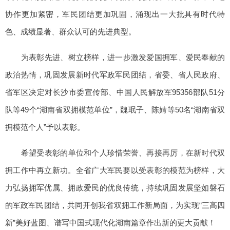
协作更加紧密，军民团结更加巩固，涌现出一大批具有时代特
色、成绩显著、群众认可的先进典型。
为表彰先进、树立榜样，进一步激发爱国拥军、爱民奉献的
政治热情，巩固发展新时代军政军民团结，省委、省人民政府、
省军区决定对长沙市委宣传部、中国人民解放军95356部队51分
队等49个“湖南省双拥模范单位”，魏珉子、陈婧等50名“湖南省双
拥模范个人”予以表彰。
希望受表彰的单位和个人珍惜荣誉、再接再厉，在新时代双
拥工作中再立新功。全省广大军民要以受表彰的模范为榜样，大
力弘扬拥军优属、拥政爱民的优良传统，持续巩固发展坚如磐石
的军政军民团结，共同开创我省双拥工作新局面，为实现“三高四
新”美好蓝图、谱写中国式现代化湖南篇章作出新的更大贡献！