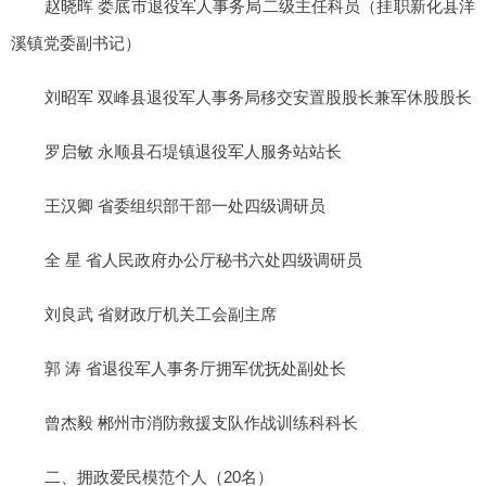
赵晓晖 娄底市退役军人事务局二级主任科员（挂职新化县洋
溪镇党委副书记）
刘昭军 双峰县退役军人事务局移交安置股股长兼军休股股长
罗启敏 永顺县石堤镇退役军人服务站站长
王汉卿 省委组织部干部一处四级调研员
全 星 省人民政府办公厅秘书六处四级调研员
刘良武 省财政厅机关工会副主席
郭 涛 省退役军人事务厅拥军优抚处副处长
曾杰毅 郴州市消防救援支队作战训练科科长
二、拥政爱民模范个人（20名）