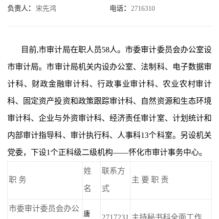
：
：
负责人
宋先鸿
电话
2716310
目前
,市审计局在职人员58人。市委审计委员会办公室
设
市审计局
。
市审计局机关内设
办公室、法制科、电子数据审
计科、财政金融审计科、行政事业审计科、农业农村审计
科、固定资产投资
和政策跟踪
审计科、自然资源和生态环境
审计科、企业与外资审计科、经济责任审计室、计划统计
和
内部审计指导
科、审计执行科、人事科
13个科室。另设
机关
党委
，
下设
1个
正科级
二级机构
——怀化市审计
事务
中心。
姓
联系方
职
务
主
要
职
责
名
式
市委审计委员会办公
唐
2717231
主持秘书科全面工作