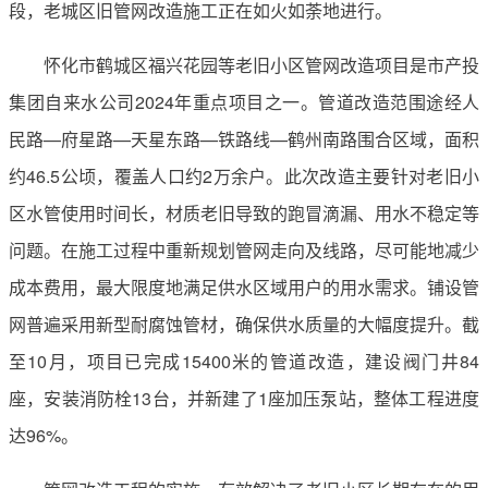
段，老城区旧管网改造施工正在如火如荼地进行。
怀化市鹤城区福兴花园等老旧小区管网改造项目是市产投
集团自来水公司2024年重点项目之一。管道改造范围途经人
民路—府星路—天星东路—铁路线—鹤州南路围合区域，面积
约46.5公顷，覆盖人口约2万余户。此次改造主要针对老旧小
区水管使用时间长，材质老旧导致的跑冒滴漏、用水不稳定等
问题。在施工过程中重新规划管网走向及线路，尽可能地减少
成本费用，最大限度地满足供水区域用户的用水需求。铺设管
网普遍采用新型耐腐蚀管材，确保供水质量的大幅度提升。截
至10月，项目已完成15400米的管道改造，建设阀门井84
座，安装消防栓13台，并新建了1座加压泵站，整体工程进度
达96%。