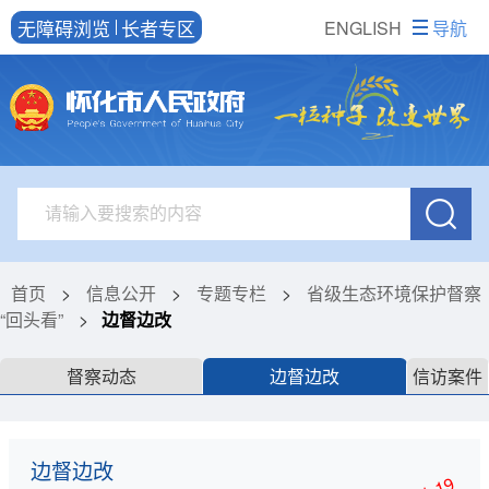
无障碍浏览
长者专区
ENGLISH
导航
首页
>
信息公开
>
专题专栏
>
省级生态环境保护督察
“回头看”
>
边督边改
督察动态
边督边改
信访案件
边督边改