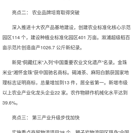
亮点二： 农业品牌培育取得突破
深入推进十大农产品基地建设，创建农业标准化核心示范
园区114 个，建设种植业标准化园区401 万亩。溆浦超级稻百
亩示范片创造亩产1026.7 公斤新纪录。
新晃“侗藏红米”入列“中国重要农业文化遗产”名录。金珠
米业“湘怀金珠”获中国驰名商标。碣滩茶、麻阳白鹅获国家地
理标志证明商标，总量增加到13 件，居全省第一。新增市级
以上农业产业化龙头企业22 家。农作物耕作机械化水平达到
39.6%。
亮点三： 第三产业升级步伐加快
实施重点商贸物流项目38 个，狮子岩物流园区跻身“全国