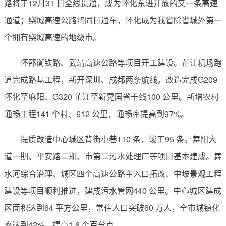
路将于12月31 日全线贯通，成为怀化东进开放的又一条高速
通道；绕城高速公路将同日通车，怀化成为我省除省城外第一
个拥有绕城高速的地级市。
怀邵衡铁路、武靖高速公路等项目开工建设。芷江机场跑
道完成路基工程，新开深圳、成都两条航线。改造完成G209
怀化至麻阳、G320 芷江至新晃国省干线100 公里。新增农村
通畅工程141 个村、612 公里，通畅率提高到97%。
提质改造中心城区背街小巷110 条，竣工95 条。舞阳大
道一期、平安路二期、市第二污水处理厂等项目基本建成。舞
水河综合治理、城区四个高速公路主入口拓改、中坡景观工程
建设等项目顺利推进，建成污水管网440 公里。中心城区建成
区面积达到64 平方公里，常住人口突破60 万人，全市城镇化
率达到42%，提高1.6 个百分点。