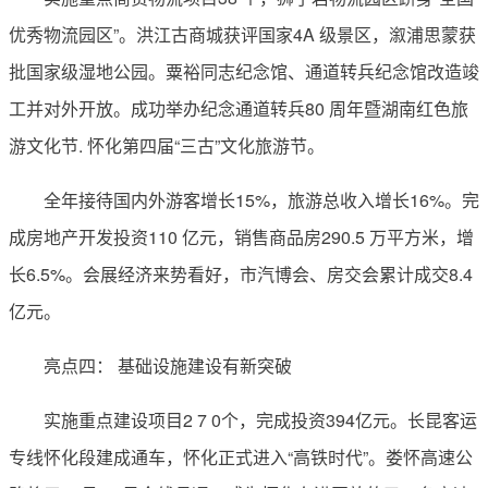
优秀物流园区”。洪江古商城获评国家4A 级景区，溆浦思蒙获
批国家级湿地公园。粟裕同志纪念馆、通道转兵纪念馆改造竣
工并对外开放。成功举办纪念通道转兵80 周年暨湖南红色旅
游文化节. 怀化第四届“三古”文化旅游节。
全年接待国内外游客增长15%，旅游总收入增长16%。完
成房地产开发投资110 亿元，销售商品房290.5 万平方米，增
长6.5%。会展经济来势看好，市汽博会、房交会累计成交8.4
亿元。
亮点四： 基础设施建设有新突破
实施重点建设项目2 7 0个，完成投资394亿元。长昆客运
专线怀化段建成通车，怀化正式进入“高铁时代”。娄怀高速公