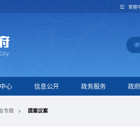
繁體
中心
信息公开
政务服务
政
两会专题
>
提案议案