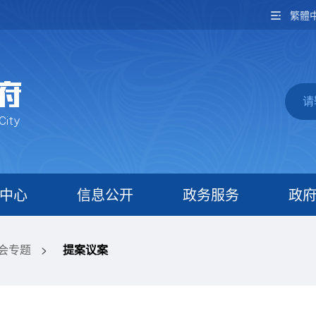
繁體
中心
信息公开
政务服务
政
两会专题
>
提案议案