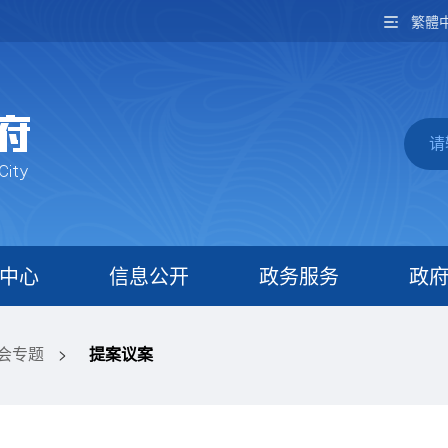
繁體
中心
信息公开
政务服务
政
两会专题
>
提案议案