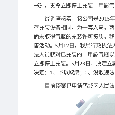
书》，责令立即停止充装二甲醚气
经调查核实，该公司是
2015
存充装设备相同，为一套人马，两
尚未取得气瓶的充装许可资质。我
售活动。
5
月
12
日，我局行政执法
法人员就对已充装的二甲醚气瓶以
立即停止充装。
5
月
26
日，决定立
决定：
1
、予以取缔；
2
、没收违法
目前该案已申请鹤城区人民法