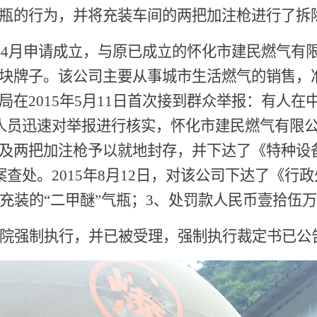
瓶的行为，并将充装车间的两把加注枪进行了拆
年
4
月申请成立，与原已成立的
怀化市建民燃气有
块牌子。该公司主要从事城市生活燃气的销售，
局在
2015
年
5
月
11
日首次接到群众举报：有人在
人员迅速对举报进行核实，怀化市建民燃气有限
及两把加注枪予以就地封存，并下达了《特种设
案查处。
2015
年
8
月
12
日，对该公司下达了《行政
充装的
“
二甲醚
”
气瓶；
3
、处罚款人民币壹拾伍万
院强制执行，并已被受理，强制执行裁定书已公