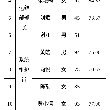
4
张艳梅
女
97
84.67
运维
5
部部
刘斌
男
45
73.67
长
6
谢江
男
51
7
黄皓
男
94
75.00
系统
8
维护
向悦
女
73
70.67
员
9
陈靓
女
85
10
黄小倩
女
93
77.00