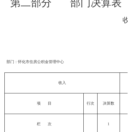
第二部分
部门决算表
收
部门：怀化市住房公积金管理中心
收入
项
目
行次
决算数
栏
次
1