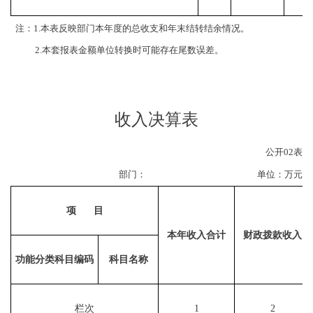
注：
1.
本表反映部门本年度的总收支和年末结转结余情况。
2.
本套报表金额单位转换时可能存在尾数误差。
收入决算表
公开
02
表
部门：
单位：万元
项
目
本年收入合计
财政拨款收入
功能分类科目编码
科目名称
栏次
1
2