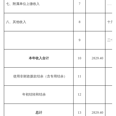
七、附属单位上缴收入
7
……
八、其他收入
8
十九
9
二十
本年收入合计
10
2829.40
使用非财政拨款结余（含专用结余）
11
年初结转和结余
12
总计
13
2829.40