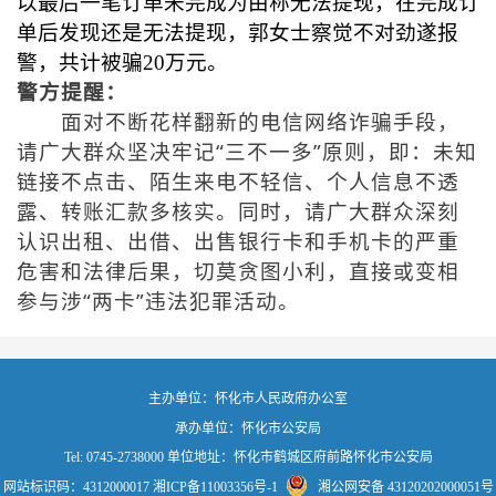
以最后一笔订单未完成为由称无法提现，在完成订
单后发现还是无法提现，郭女士察觉不对劲遂报
警，共计被骗20万元。
警方提醒：
面对不断花样翻新的电信网络诈骗手段，
请广大群众坚决牢记“三不一多”原则，即：未知
链接不点击、陌生来电不轻信、个人信息不透
露、转账汇款多核实。同时，请广大群众深刻
认识出租、出借、出售银行卡和手机卡的严重
危害和法律后果，切莫贪图小利，直接或变相
参与涉“两卡”违法犯罪活动。
主办单位：怀化市人民政府办公室
承办单位：怀化市公安局
Tel: 0745-2738000 单位地址：怀化市鹤城区府前路怀化市公安局
网站标识码：4312000017
湘ICP备11003356号-1
湘公网安备 43120202000051号