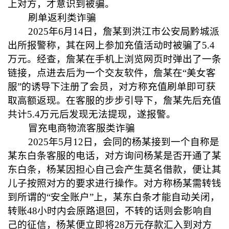
上对方，才意识到被骗。
刷单返利类诈骗
2025年6月14日，詹某到洪江市公安局黔城派
出所报警称，其在网上参加充值活动时被骗了5.4
万元。经查，詹某在手机上浏览网页时弹出了一条
链接，点进去后为一个交友软件，詹某在“美女客
服”的诱导下注册了会员，对方称充值刷单即可获
取高额返现。在客服的步步引导下，詹某先后充值
共计5.4万元后发现无法提现，遂报警。
冒充电商物流客服类诈骗
2025年5月12日，会同的杨某接到一个自称是
某东白条客服的电话，对方询问杨某是否开通了某
东白条，杨某因担心自己会产生莫名借款，便让其
儿子按照对方的要求进行操作。对方称杨某需转钱
到所谓的“安全账户”上，某东白条才能自动关闭，
转账48小时内会原路退回，不转的话则会影响自
己的征信，杨某便立即将28万元存款汇入到对方