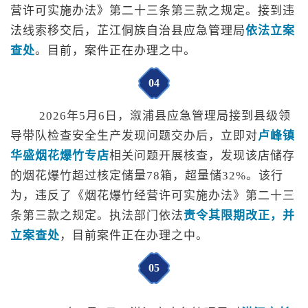
营许可实施办法》第二十三条第三款之规定。接到违
法线索移交后，芷江侗族自治县应急管理局
依法立案
查处
。目前，案件正在办理之中。
0
4
2026年5月6日，溆浦县应急管理局
接到县级领
导带队检查安全生产发现问题交办后，
立即
对
卢峰镇
华盛烟花爆竹专店
相关问题开展核查
，发现该店储存
的烟花爆竹超过核定储量
78箱，
超量储
32
%。该行
为
，
违反了《烟花爆竹经营许可实施办法》第二十三
条第三款
之
规定
。执法部门依法
责令其限期改正，并
立案查处
，目前案件正在办理之中
。
0
5