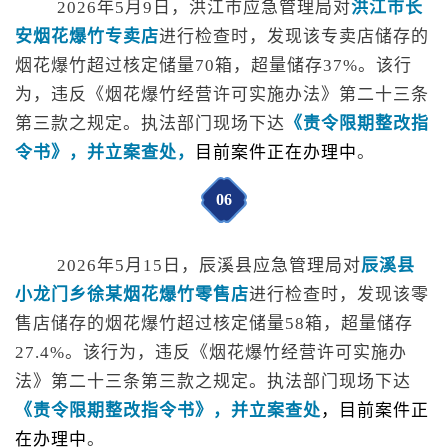
2026年5月9日，洪江市应急管理局对
洪江市长
安烟花爆竹专卖店
进行检查时，发现该专卖店储存的
烟花爆竹超过核定储量
70箱，超量储存37%。
该行
为，违反
《烟花爆竹经营许可实施办法》第二十三条
第三款
之规定
。
执法部门
现场下达
《责令限期整改指
令书》，并立案查处，
目前案件正在办理中
。
0
6
2026年5月15日，辰溪县应急管理局对
辰溪县
小龙门乡徐某烟花爆竹零售店
进行检查时，发现该零
售店
储存的烟花爆竹超过核定储量
58箱，超量储存
27.4%。
该行为，违反
《烟花爆竹经营许可实施办
法》第二十三条第三款
之规定
。
执法部门
现场下达
《责令限期整改指令书》，并立案查处
，目前案件正
在办理中
。