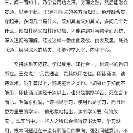
三，闻一而知十，乃学者用功之深，穷理之熟，然后能融会
贯通，以至于此。”只有把相关的各方面知识、道理融合贯
穿起来，多问几个是什么，既知其言又知其义，多问几个为
什么，既知其然又知其所以然，才能得到对事物全面系统、
深入透彻的理解。经过这样一番由此及彼、由表及里，处处
联通、层层深入的功夫，才能登堂入室，内化于心。
坚持联系实际读。学以致用、知行合一，是读书的旨归
所在。王充说：“凡贵通者，贵其能用之也。即徒诵读，读
诗讽术。虽千篇以上，鹦鹉能言之类也。”如果止于知而不
能用，即使诵诗读经千篇以上，也只是鹦鹉学舌、死在言下
而已。毛泽东强调，“读书是学习，使用也是学习，而且是
更为重要的学习。”他形象地指出，读书学习要“有的放
矢”。现实当中，一些人之所以会觉得读书太空、学习没
用，根本问题就在于没有明确目的导向、强烈问题意识，不