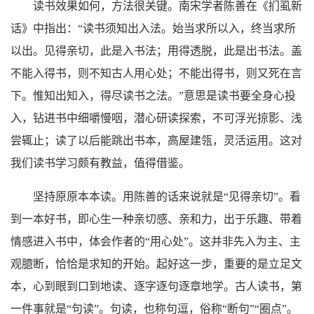
读书效果如何，方法很关键。南宋学者陈善在《扪虱新
话》中指出：“读书须知出入法。始当求所以入，终当求所
以出。见得亲切，此是入书法；用得透脱，此是出书法。盖
不能入得书，则不知古人用心处；不能出得书，则又死在言
下。惟知出知入，得尽读书之法。”意思是读书要全身心投
入，钻进书中细嚼慢咽，潜心研读探索，不可浮光掠影、浅
尝辄止；读了以后能跳出书本，高屋建瓴，灵活运用。这对
我们读书学习颇有教益，值得借鉴。
坚持原原本本读。用陈善的话来说就是“见得亲切”。看
到一本好书，即心生一种亲切感、亲和力，出于乐趣、带着
情感进入书中，体会作者的“用心处”。这并非先入为主、主
观臆断，恰恰是求知的开始。起好这一步，重要的是立足文
本，心到眼到口到地读、逐字逐句逐章地学。古人读书，第
一件事就是“句读”。句读，也称句逗，俗称“断句”“圈点”。