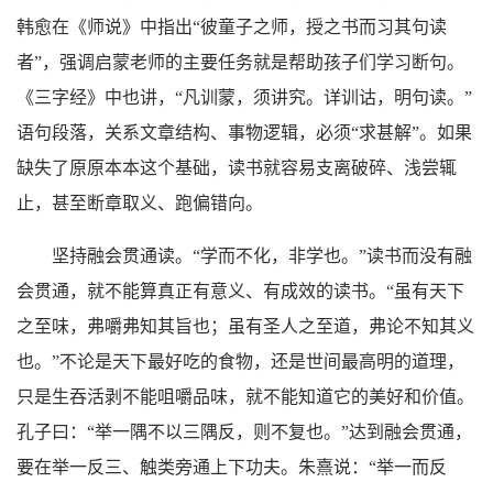
韩愈在《师说》中指出“彼童子之师，授之书而习其句读
者”，强调启蒙老师的主要任务就是帮助孩子们学习断句。
《三字经》中也讲，“凡训蒙，须讲究。详训诂，明句读。”
语句段落，关系文章结构、事物逻辑，必须“求甚解”。如果
缺失了原原本本这个基础，读书就容易支离破碎、浅尝辄
止，甚至断章取义、跑偏错向。
坚持融会贯通读。“学而不化，非学也。”读书而没有融
会贯通，就不能算真正有意义、有成效的读书。“虽有天下
之至味，弗嚼弗知其旨也；虽有圣人之至道，弗论不知其义
也。”不论是天下最好吃的食物，还是世间最高明的道理，
只是生吞活剥不能咀嚼品味，就不能知道它的美好和价值。
孔子曰：“举一隅不以三隅反，则不复也。”达到融会贯通，
要在举一反三、触类旁通上下功夫。朱熹说：“举一而反