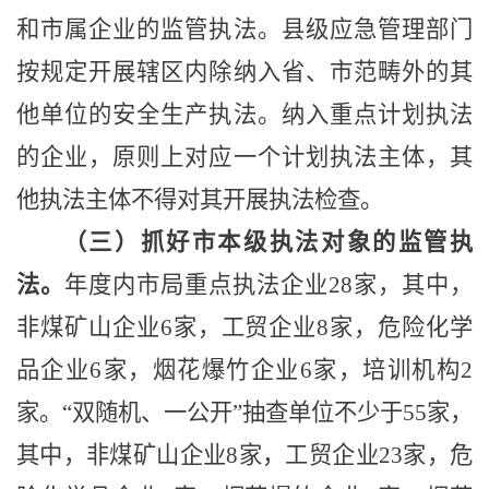
和市属企业的监管执法。县级应急管理部门
按规定开展辖区内除纳入省、市范畴外的其
他单位的安全生产执法。纳入重点计划执法
的企业，原则上对应一个计划执法主体，其
他执法主体不得对其开展执法检查。
（三）抓好市本级执法对象的监管执
法。
年度内市局重点执法企业
28
家，其中，
非煤矿山企业
6
家，工贸企业
8
家，危险化学
品企业
6
家，烟花爆竹企业
6
家，培训机构
2
家。
“
双随机、一公开
”
抽查单位不少于
55
家，
其中，非煤矿山企业
8
家，工贸企业
23
家，危