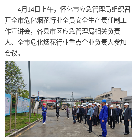
4
月
14
日上午，怀化市应急管理局
组织
召
开全市危化烟花行业全员安全生产责任制工
作
宣讲
会，各县市区应急管理
局
相关负责
人
、
全市危化烟花行业重点企业负责人参加
会议。