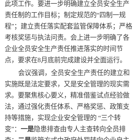
此项工作
。要进一步明确建立全员安全生产
责任制的工作目标；制定规范的
“
四制一规
程
”
；
建立责任落实配套监管保障体系；严格
考核奖惩与执法问责。会上进
一步明确了各
企业全员安全生产责任推进
落实
的时间节
点，要求
在
8
月
底
前完成建设并全面运行。
会议强调
，
全员安全生产责任的建立和
实施既是法定要求，又是安全管理的现实需
求。要聚焦核心要义，精准借鉴试点经验做
法，通过强化责任体系、严格奖惩、政策支
持等措施，实现企业安全管理的
“
三个转
变
”
：
一是
隐患排查由专人主查转向全员排