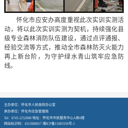
怀化市
应安办
高度重视此次实训实测活
动
，将以此次
实训实测
为契机，持续强化县
级专业森林消防队伍建设，通过点评通报、
经验交流等方式，推动全市森林防灭火能力
再上新台阶
，为守护绿水青山筑牢应急防
线。
主办单位：怀化市人民政府办公室
承办单位：怀化市应急管理局
Tel：0745-2252600 地址：怀化市市民服务中心A栋6楼
网站标识码：4312000017
湘ICP备11003356号-1