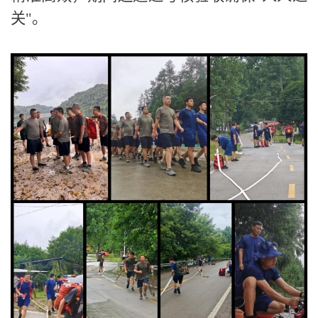
关
"
。