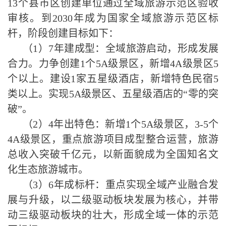
13
个县市区创建单位通过全域旅游示范区验收
审核。到
2030
年
成
为国家全域旅游示范区标
杆，阶段创建目标如下：
（
1
）
7
年
建成型
：全域旅游启动，形成发展
合力。
力争创建
1
个
5A
级景区，新增
4A
级景区
5
个以上。建设
1
家五星级酒店，新增特色民宿
5
类以上。实现
5A
级景区、五星级酒店的“零的突
破”。
（
2
）
4
年
出特色
：
新增
1
个
5A
级景区，
3-5
个
4A
级景区，
重点旅游项目成型整合运营，
旅游
总收入突破千亿元，
以新面貌成为全国知名
文
化生态
旅游城市。
（
3
）
6
年成标杆：重点实现全域产业融合发
展与升级，以二级驱动板块发展为核心，并带
动三级驱动板块的壮大，形成全域一体的示范