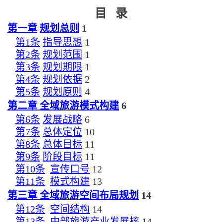
目 录
第一章
规划总则
1
第
1
条
指导思想
1
第
2
条
规划范围
1
第
3
条
规划期限
1
第
4
条
规划依据
2
第
5
条
规划原则
4
第二章
全域
旅游
模式构建
6
第
6
条
发展战略
6
第
7
条
总体定位
10
第
8
条
总体目标
11
第
9
条
阶段目标
11
第
10
条
宣传口号
12
第
11
条
模式构建
13
第三章
全域
旅游
空间布局规划
14
第
12
条
空间结构
14
第
13
条
中部旅游产业发展核
14