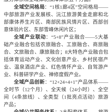
全域空间格局
：
“1
核
1
廊
4
区
”
空间格局
——
中部旅游产业发展核、沅江旅游黄金走廊和北
部康体养生片区、南部民族风情片区、西部创
意体验片区、东部雪峰休闲片区；
全域产业联动
：
“5+8”
产业融合
——5
大基
础产业融合包括农旅融合、工旅融合、商旅融
合、文旅融合、康旅融合；
8
大特色产业融合包
括体育运动产业、文化创意产业、乡村民宿产
业、温泉酒店产业、红色情怀产业、自驾游产
业、科普研学产业、禅修度假产业。
全域产品创新
：
“12+24+4+1”
产品体系
——
全时节（
12
个月）、全天候（
24
小时）、全空
间（
4
条旅线）、全类型（
1
批亮点活动）旅游
产品；
全域公共服务体系
：
3
大配套体系
——
旅游