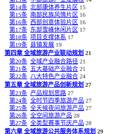
第
14
条
北部康体养生片区
15
第
15
条
南部民族风情片区
16
第
16
条
西部创意体验片区
16
第
17
条
东部雪峰休闲片区
17
第
18
条
项目支撑体系
17
第
19
条
县镇发展
19
第四章
全域
旅游
产业联动规划
21
第
20
条
全域产业融合路径
21
第
21
条
五大基础产业融合
21
第
22
条
八大特色产业融合
24
第五章
全域
旅游
产品创新规划
27
第
23
条
产品规划思路
27
第
24
条
全时节四季旅游产品
27
第
25
条
全天候夜间旅游产品
27
第
26
条
全空间旅游产品
28
第
27
条
全类型赛事节庆产品
28
第六章
全域
旅游
公共服务体系规划
29