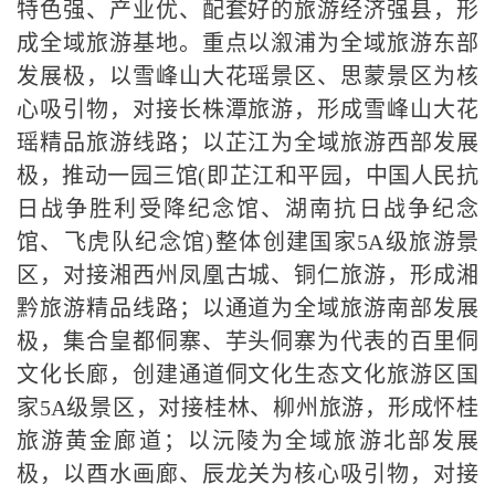
特色强、产业优、配套好的旅游经济强县，形
成全域旅游基地。重点以溆浦为全域旅游东部
发展极，以雪峰山大花瑶景区、思蒙景区为核
心吸引物，对接长株潭旅游，形成雪峰山大花
瑶精品旅游线路；以芷江为全域旅游西部发展
极，推动一园三馆
(
即芷江和平园，中国人民抗
日战争胜利受降纪念馆、湖南抗日战争纪念
馆、飞虎队纪念馆
)
整体创建国家
5A
级旅游景
区，对接湘西州凤凰古城、铜仁旅游，形成湘
黔旅游精品线路；以通道为全域旅游南部发展
极，集合皇都侗寨、芋头侗寨为代表的百里侗
文化长廊，创建通道侗文化生态文化旅游区国
家
5A
级景区，对接桂林、柳州旅游，形成怀桂
旅游黄金廊道；以沅陵为全域旅游北部发展
极，以酉水画廊、辰龙关为核心吸引物，对接