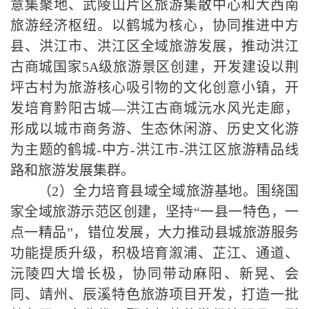
意集聚地、武陵山片区旅游集散中心和大西南
旅游经济枢纽。以鹤城为核心，协同推进中方
县、洪江市、洪江区全域旅游发展，推动洪江
古商城国家
5A
级旅游景区创建，开发建设以荆
坪古村为旅游核心吸引物的文化创意小镇，开
发培育黔阳古城—洪江古商城沅水风光走廊，
形成以城市商务游、生态休闲游、历史文化游
为主题的鹤城
-
中方
-
洪江市
-
洪江区旅游精品线
路和旅游发展集群。
（
2
）全力培育县域全域旅游基地。围绕国
家全域旅游示范区创建，坚持“一县一特色，一
点一精品”，错位发展，大力推动县城旅游服务
功能提质升级，积极培育溆浦、芷江、通道、
沅陵四大增长极，协同带动麻阳、新晃、会
同、靖州、辰溪特色旅游项目开发，打造一批