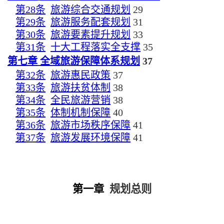
第
28
条
旅游综合交通规划
29
第
29
条
旅游服务配套规划
31
第
30
条
旅游要素提升规划
33
第
31
条
十大工程落实全支撑
35
第七章
全域
旅游
保障体系规划
37
第
32
条
旅游惠民政策
37
第
33
条
旅游扶贫体制
38
第
34
条
全民旅游营销
38
第
35
条
体制机制保障
40
第
36
条
旅游市场秩序保障
41
第
37
条
旅游发展环境保障
41
第一章
规划总则