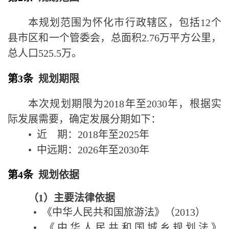
本规划范围为怀化市行政辖区，包括
12
个
县市区和一个管委会，总面积
2.76
万平方公里，
总人口
525.5
万。
第3条
规划期限
本次规划期限为
2018
年至
2030
年，根据实
际发展需要，确定发展分期如下：
•
近
期：
2018
年至
202
5
年
•
中
远
期：
202
6
年至
20
30
年
第4条
规划依据
（
1
）主要法律依据
•
《中华人民共和国旅游法》（
2013
）
•
《中华人民共和国城乡规划法》