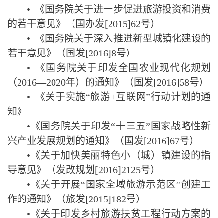
•
《国务院关于进一步促进旅游投资和消费
的若干意见》（国办发
[2015]62
号）
•
《国务院关于深入推进新型城镇化建设的
若干意见》（国发
[2016]8
号）
•
《国务院关于印发全国农业现代化规划
（
2016—2020
年）的通知》（国发
[2016]58
号）
•
《关于实施
“
旅游
+
互联网
”
行动计划的通
知》
•
《国务院关于印发
“
十三五
”
国家战略性新
兴产业发展规划的通知》（国发
[2016]67
号）
•
《关于加快美丽特色小（城）镇建设的指
导意见》（发改规划
[2016]2125
号）
•
《关于开展
“
国家全域旅游示范区
”
创建工
作的通知》（旅发
[2015]182
号）
•
《关于印发乡村旅游扶贫工程行动方案的