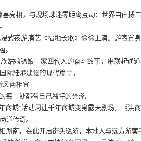
惊喜亮相，与现场球迷零距离互动；世界自由搏
。
沉浸式夜游演艺《福地长歌》徐徐上演。游客置
蕴。
苗族姑娘锦娘一家四代人的奋斗故事，串联起通道
国际陆港建设的现代篇章。
新风两相宜
起的每一处都有自己独特的光泽。
千年商城”活动周让千年商城变身露天剧场。《洪
商道传奇。
亮相湖南，在此开启街头巡游，本地人与远方游客