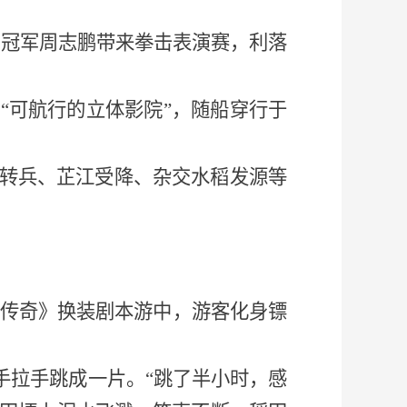
击冠军周志鹏带来拳击表演赛，利落
身
“可航行的立体影院”，随船穿行于
转兵、芷江受降、杂交水稻发源等
商传奇》换装剧本游中，游客化身镖
手拉手跳成一片。“跳了半小时，感