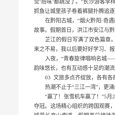
觉‘班味’都跳没了。”长沙游客
抓鱼让城里孩子卷着裤腿扑腾追逐
在黔阳古城，
“烟火黔阳·奇
故事。假期首日，洪江市安江与黔
芷江的假日写满了双色篇章
来之不易，我以后要好好学习、报
入夜，
“青春旋律唱响名城—
韵味悠长，也有互动感十足的潮流
03
文旅多点齐绽放，各有各
热潮不止于
“三江一湾”，更
“赢了！张雪机车赢了！”5
夺冠。这场精心组织的跨国观赛