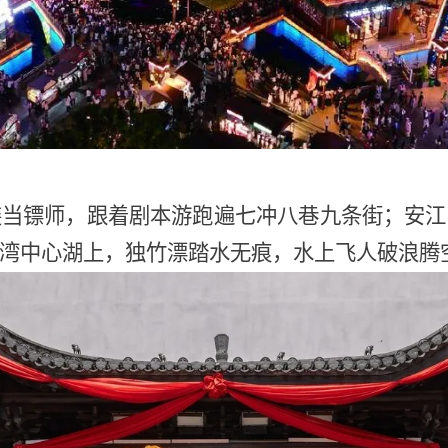
装当镖师，跟着剧本游跑遍七冲八巷九条街；安江
湾中心湖上，独竹漂踏水无痕，水上飞人破浪腾