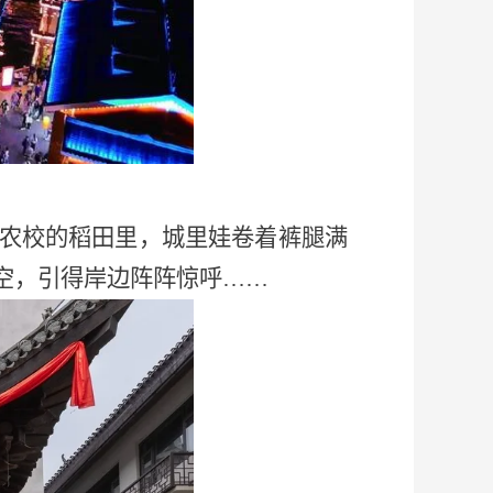
农校的稻田里，城里娃卷着裤腿满
空，引得岸边阵阵惊呼
……