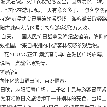
李梓涵笑着说。安江农校纪念园里，画风陡然一转
。“这比在游乐场玩一天有意义多了。”游客李晓
遇西游”沉浸式实景展演轮番登场，游客循着取经
阳古城两大片区累计接待游客近5万人次。
。白天，中国人民抗日战争受降纪念馆前，瞻仰
效祖国。”来自株洲的小游客林筱晓参观后说。
—‘花YOUNG芷江’潮流音乐季”在鼓楼广场启
说唱，点燃全场热情。
的待客道
涌向怀化的山野田间、苗乡侗寨。
月2日晚，麻阳福寿广场，上千名市民与游客冒雨
，为麻阳假日文旅增添了一抹别样的亮色。雪峰山