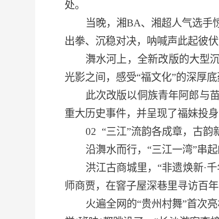
处。
当晚，湘
BA、湘超人气选手
出拳、沉稳对决，呐喊声此起彼伏
㵲水河上，全新改版的大型
光影之间，感受“福文化”的深厚底
此次改版以侗族青年阿郎与
重大历史事件，并呈现了福妹投身
02
“三江”流韵各成章，古韵
沿㵲水而行，
“三江一湾”串
洪江古商城里，
“非遗焕新·
师商贾，在窨子屋深巷里寻访百年
火遍全网的
“贵州村舞”首次