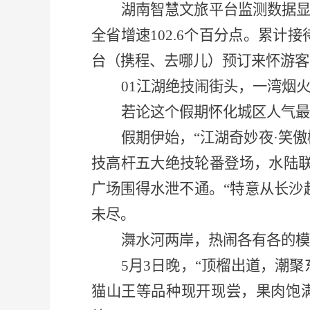
湖南智慧文旅平台监测数据
全省增速102.6个百分点。累计接
台（携程、去哪儿）预订来怀游客
01江湖绝技闹街头，一湾烟
若论这个假期怀化城区人气最
假期伊始，
“江湖奇妙夜·笑
技高杆五大绝技轮番登场，水陆联
广场围得水泄不通。“特意从长沙
未尽。
㵲水河两岸，热闹各有各的模
5月3日晚，“顶榴出道，潮
猫山王等品种现开现尝，果肉饱