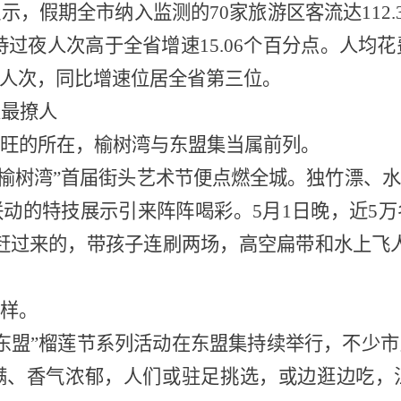
显示，假期全市纳入监测的
70家旅游区客流达112
待过夜人次高于全省增速15.06个百分点。人均花费
人次，同比增速位居全省第三位。
火最撩人
旺的所在，榆树湾与东盟集当属前列。
傲榆树湾”首届街头艺术节便点燃全城。独竹漂、
动的特技展示引来阵阵喝彩。5月1日晚，近5
赶过来的，带孩子连刷两场，高空扁带和水上飞
样。
聚东盟”榴莲节系列活动在东盟集持续举行，不少
满、香气浓郁，人们或驻足挑选，或边逛边吃，