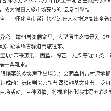
客即破万人次，5月4日仅上午游客量就突破60
，成为假日文旅市场亮眼的“云端引擎”。
效应——怀化全市累计接待过夜人次增速高出全省1
放异彩。靖州岩脚侗寨里，大型原生态情景剧《丝
动舞蹈演绎古驿道商旅往来。
瑰宝展”带来剪纸、面塑、陶艺、扎染等近20类非
更是一票难求。
蒙眼摘菜的欢笑声飞出墙头；会同高椅古村泥地抓
交织成韵；沅陵则以茶祖节暨碣滩茶文化节、龙舟
百场活动，百种风情，将福地怀化涂抹得五彩斑