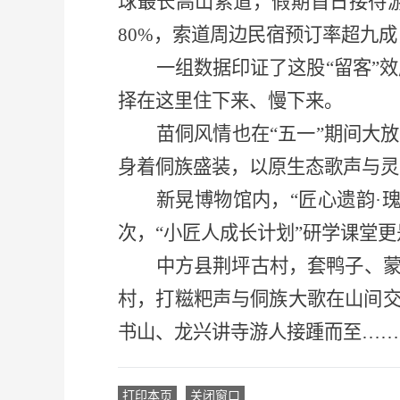
球最长高山索道，假期首日接待游
80%，索道周边民宿预订率超九成
一组数据印证了这股
“留客”
择在这里住下来、慢下来。
苗侗风情也在
“五一”期间大
身着侗族盛装，以原生态歌声与灵
新晃博物馆内，
“匠心遗韵·
次，“小匠人成长计划”研学课堂
中方县荆坪古村，套鸭子、
村，打糍粑声与侗族大歌在山间
书山、龙兴讲寺游人接踵而至
……
打印本页
关闭窗口