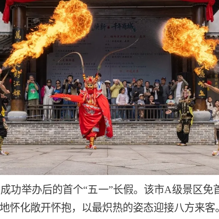
会成功举办后的首个
“五一”长假。该市A级景区免
地怀化敞开怀抱，以最炽热的姿态迎接八方来客