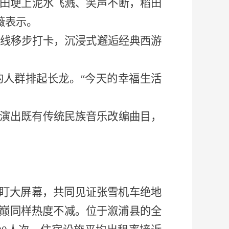
。田埂上泥水飞溅、笑声不断，稻田
薇表示。
路线移步打卡，沉浸式邂逅经典西游
的人群排起长龙。
“今天的幸福生活
幕，演出既有传统民族音乐改编曲目，
紧盯大屏幕，共同见证张雪机车绝地
巅同样热度不减。位于溆浦县的全