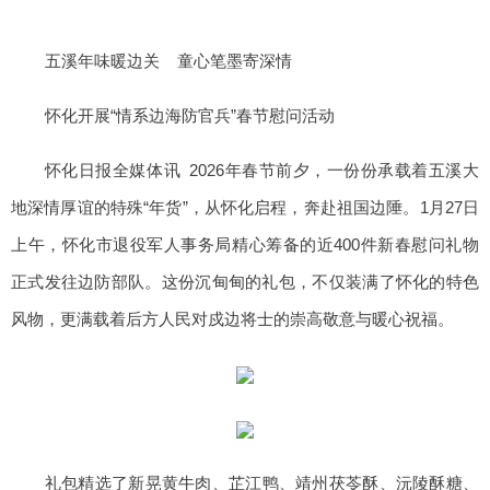
五溪年味暖边关 童心笔墨寄深情
怀化开展“情系边海防官兵”春节慰问活动
怀化日报全媒体讯 2026年春节前夕，一份份承载着五溪大
地深情厚谊的特殊“年货”，从怀化启程，奔赴祖国边陲。1月27日
上午，怀化市退役军人事务局精心筹备的近400件新春慰问礼物
正式发往边防部队。这份沉甸甸的礼包，不仅装满了怀化的特色
风物，更满载着后方人民对戍边将士的崇高敬意与暖心祝福。
礼包精选了新晃黄牛肉、芷江鸭、靖州茯苓酥、沅陵酥糖、