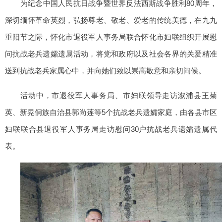
为纪念中国人民抗日战争暨世界反法西斯战争胜利80周年，
深切缅怀革命英烈，弘扬尊老、敬老、爱老的传统美德，在九九
重阳节之际，怀化市退役军人事务局联合怀化市妇联组织开展慰
问抗战老兵遗孀遗属活动，将党和政府以及社会各界的关爱精准
送到抗战老兵家属心中，并向她们致以崇高敬意和亲切问候。
活动中，市退役军人事务局、市妇联领导走访溆浦县王菊
英、新晃侗族自治县郭尚莲等5个抗战老兵遗孀家庭，由各县市区
妇联联合县退役军人事务局走访慰问30户抗战老兵遗孀遗属代
表。