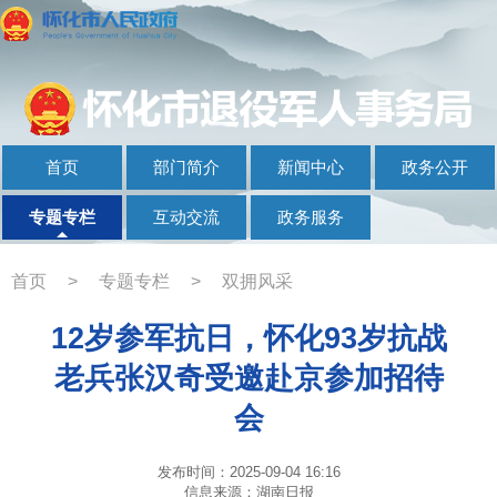
首页
部门简介
新闻中心
政务公开
专题专栏
互动交流
政务服务
首页
>
专题专栏
>
双拥风采
12岁参军抗日，怀化93岁抗战
老兵张汉奇受邀赴京参加招待
会
发布时间：2025-09-04 16:16
信息来源：湖南日报