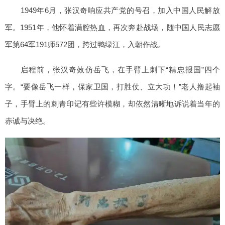
1949年6月，张汉奇响应共产党的号召，加入中国人民解放
军。1951年，他怀着满腔热血，再次奔赴战场，随中国人民志愿
军第64军191师572团，跨过鸭绿江，入朝作战。
启程前，张汉奇效仿岳飞，在手臂上刺下“精忠报国”四个
字。“要像岳飞一样，保家卫国，打胜仗、立大功！”老人撸起袖
子，手臂上的刺青印记有些许模糊，却依然清晰地诉说着当年的
赤诚与决绝。