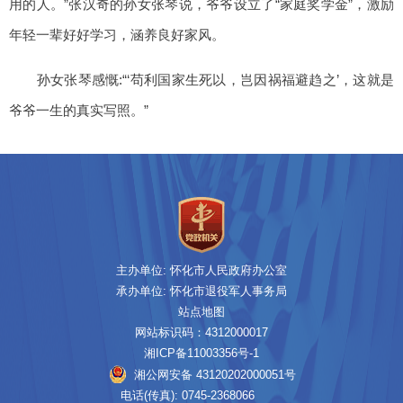
用的人。”张汉奇的孙女张琴说，爷爷设立了“家庭奖学金”，激励
年轻一辈好好学习，涵养良好家风。
孙女张琴感慨:“‘苟利国家生死以，岂因祸福避趋之’，这就是
爷爷一生的真实写照。”
主办单位: 怀化市人民政府办公室
承办单位: 怀化市退役军人事务局
站点地图
网站标识码：4312000017
湘ICP备11003356号-1
湘公网安备 43120202000051号
电话(传真): 0745-2368066