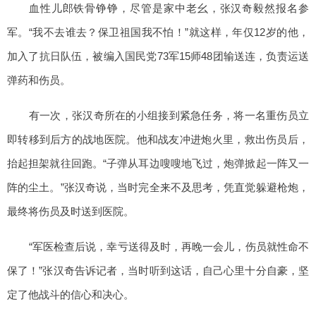
血性儿郎铁骨铮铮，尽管是家中老幺，张汉奇毅然报名参
军。“我不去谁去？保卫祖国我不怕！”就这样，年仅12岁的他，
加入了抗日队伍，被编入国民党73军15师48团输送连，负责运送
弹药和伤员。
有一次，张汉奇所在的小组接到紧急任务，将一名重伤员立
即转移到后方的战地医院。他和战友冲进炮火里，救出伤员后，
抬起担架就往回跑。“子弹从耳边嗖嗖地飞过，炮弹掀起一阵又一
阵的尘土。”张汉奇说，当时完全来不及思考，凭直觉躲避枪炮，
最终将伤员及时送到医院。
“军医检查后说，幸亏送得及时，再晚一会儿，伤员就性命不
保了！”张汉奇告诉记者，当时听到这话，自己心里十分自豪，坚
定了他战斗的信心和决心。