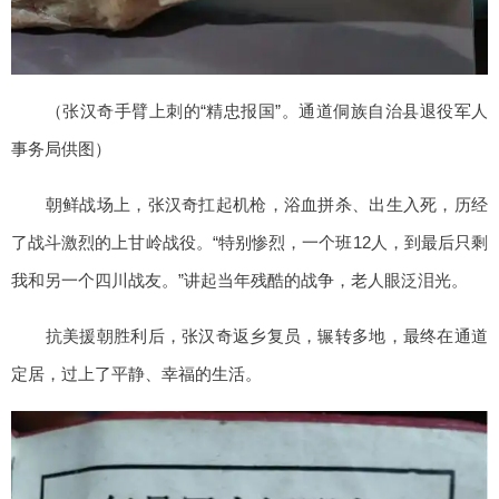
（张汉奇手臂上刺的“精忠报国”。通道侗族自治县退役军人
事务局供图）
朝鲜战场上，张汉奇扛起机枪，浴血拼杀、出生入死，历经
了战斗激烈的上甘岭战役。“特别惨烈，一个班12人，到最后只剩
我和另一个四川战友。”讲起当年残酷的战争，老人眼泛泪光。
抗美援朝胜利后，张汉奇返乡复员，辗转多地，最终在通道
定居，过上了平静、幸福的生活。