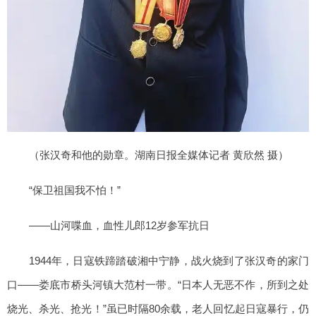
（张汉奇和他的勋章。湖南日报全媒体记者 黄欣然 摄）
“保卫祖国我不怕！”
——山河喋血，血性儿郎12岁参军抗日
1944年，日寇铁蹄踏破湘中宁静，战火烧到了张汉奇的家门
口——娄底市桥头河镇大范村一带。“日本人无恶不作，所到之处
烧光、杀光、抢光！”虽已时隔80余载，老人回忆起日寇暴行，仍