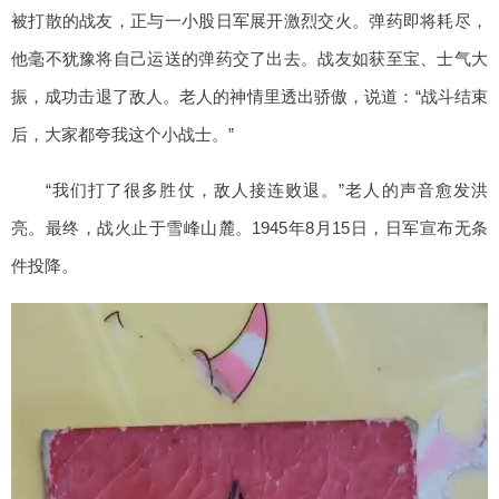
被打散的战友，正与一小股日军展开激烈交火。弹药即将耗尽，
他毫不犹豫将自己运送的弹药交了出去。战友如获至宝、士气大
振，成功击退了敌人。老人的神情里透出骄傲，说道：“战斗结束
后，大家都夸我这个小战士。”
“我们打了很多胜仗，敌人接连败退。”老人的声音愈发洪
亮。最终，战火止于雪峰山麓。1945年8月15日，日军宣布无条
件投降。