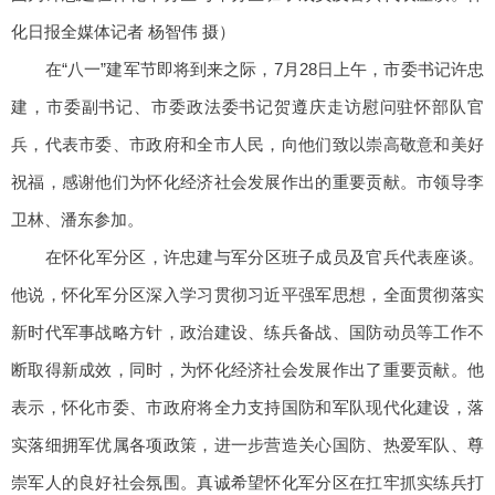
化日报全媒体记者 杨智伟 摄）
在“八一”建军节即将到来之际，7月28日上午，市委书记许忠
建，市委副书记、市委政法委书记贺遵庆走访慰问驻怀部队官
兵，代表市委、市政府和全市人民，向他们致以崇高敬意和美好
祝福，感谢他们为怀化经济社会发展作出的重要贡献。市领导李
卫林、潘东参加。
在怀化军分区，许忠建与军分区班子成员及官兵代表座谈。
他说，怀化军分区深入学习贯彻习近平强军思想，全面贯彻落实
新时代军事战略方针，政治建设、练兵备战、国防动员等工作不
断取得新成效，同时，为怀化经济社会发展作出了重要贡献。他
表示，怀化市委、市政府将全力支持国防和军队现代化建设，落
实落细拥军优属各项政策，进一步营造关心国防、热爱军队、尊
崇军人的良好社会氛围。真诚希望怀化军分区在扛牢抓实练兵打