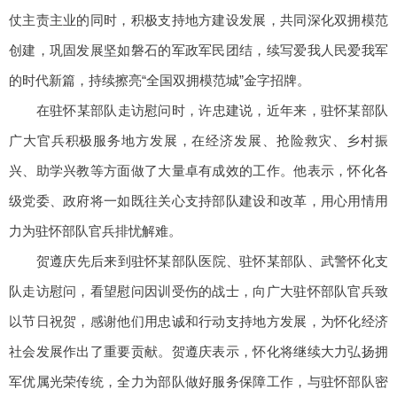
仗主责主业的同时，积极支持地方建设发展，共同深化双拥模范
创建，巩固发展坚如磐石的军政军民团结，续写爱我人民爱我军
的时代新篇，持续擦亮“全国双拥模范城”金字招牌。
在驻怀某部队走访慰问时，许忠建说，近年来，驻怀某部队
广大官兵积极服务地方发展，在经济发展、抢险救灾、乡村振
兴、助学兴教等方面做了大量卓有成效的工作。他表示，怀化各
级党委、政府将一如既往关心支持部队建设和改革，用心用情用
力为驻怀部队官兵排忧解难。
贺遵庆先后来到驻怀某部队医院、驻怀某部队、武警怀化支
队走访慰问，看望慰问因训受伤的战士，向广大驻怀部队官兵致
以节日祝贺，感谢他们用忠诚和行动支持地方发展，为怀化经济
社会发展作出了重要贡献。贺遵庆表示，怀化将继续大力弘扬拥
军优属光荣传统，全力为部队做好服务保障工作，与驻怀部队密