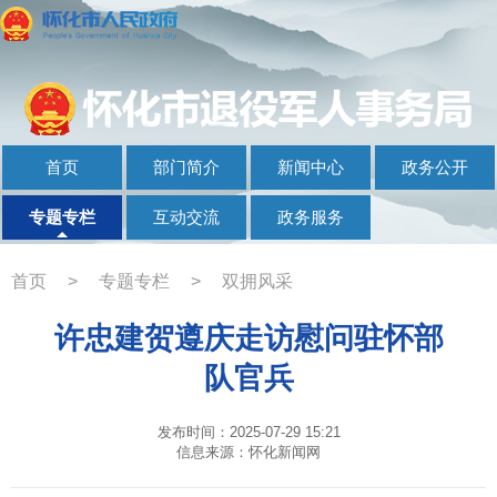
首页
部门简介
新闻中心
政务公开
专题专栏
互动交流
政务服务
首页
>
专题专栏
>
双拥风采
许忠建贺遵庆走访慰问驻怀部
队官兵
发布时间：2025-07-29 15:21
信息来源：怀化新闻网