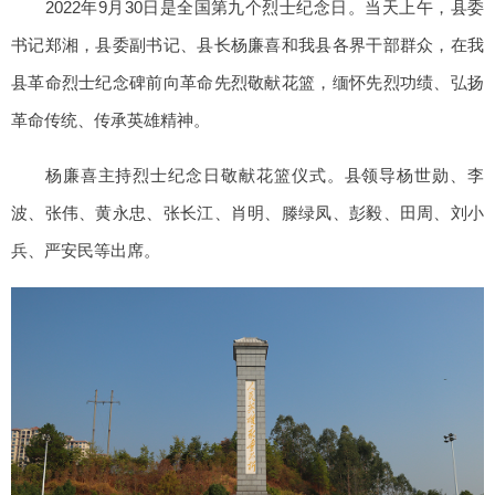
2022年9月30日是全国第九个烈士纪念日。当天上午，县委
书记郑湘，县委副书记、县长杨廉喜和我县各界干部群众，在我
县革命烈士纪念碑前向革命先烈敬献花篮，缅怀先烈功绩、弘扬
革命传统、传承英雄精神。
杨廉喜主持烈士纪念日敬献花篮仪式。县领导杨世勋、李
波、张伟、黄永忠、张长江、肖明、滕绿凤、彭毅、田周、刘小
兵、严安民等出席。