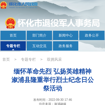
首页
部门简介
新闻中心
政务公开
专题专栏
互动交流
政务服务
首页
>
专题专栏
>
双拥风采
缅怀革命先烈 弘扬英雄精神
溆浦县隆重举行烈士纪念日公
祭活动
发布时间：2022-09-30 17:46
信息来源：溆浦融媒