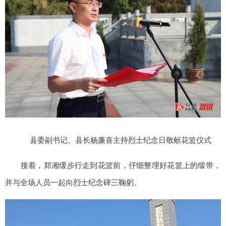
县委副书记、县长杨廉喜主持烈士纪念日敬献花篮仪式
接着，郑湘缓步行走到花篮前，仔细整理好花篮上的缎带，
并与全场人员一起向烈士纪念碑三鞠躬。