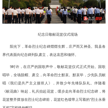
纪念日敬献花篮仪式现场
阳光下，革命烈士纪念碑熠熠生辉，庄严而又神圣。我县各
界代表面向纪念碑列队肃立，表达哀思和缅怀。
9时许，在庄严的国歌声中，敬献花篮仪式正式开始。国歌
唱毕，全场脱帽、肃立，向革命烈士默哀。默哀毕，少先队员献
唱《我们是共产主义接班人》，并致少年先锋队队礼。伴随着
《献花曲》响起，礼兵抬起花篮，缓步走向革命烈士纪念碑，将
花篮整齐摆放在烈士纪念碑前，花篮红色缎带上写着的“烈士永垂
不朽”字样格外醒目。