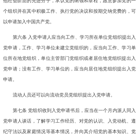
他社会阶层的先进分子，承认党的纲领和章程，愿意参加党的一
个组织并在其中积极工作、执行党的决议和按期交纳党费的，可
以申请加入中国共产党。
第六条 入党申请人应当向工作、学习所在单位党组织提出入
党申请，工作、学习单位未建立党组织的，应当向工作、学习单
位所在地党组织，单位主管部门党组织或者居住地党组织提出入
党申请；没有工作、学习单位的，应当向居住地党组织提出入党
申请。
流动人员还可以向流动党员党组织提出入党申请。
第七条 党组织收到入党申请书后，应当在一个月内派人同入
党申请人谈话，了解学习工作经历、对党的认识、入党动机、遵
纪守法以及家庭情况等基本情况，并向其介绍党的基本知识、党