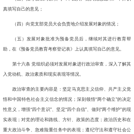
真填写自己的意见；
（四）向党支部党员大会负责地介绍发展对象的情况；
（五）发展对象批准为预备党员后，继续对其进行教育帮
助，在《预备党员教育考察登记表》上认真填写自己的意见。
第十六条 党组织必须对发展对象进行政治审查，深入了解其
入党动机、政治素质和现实表现等情况。
政治审查的主要内容是：坚定马克思主义信仰、共产主义觉
悟和中国特色社会主义信念的情况；深刻领悟“两个确立”的决定
性意义，增强“四个意识”、坚定“四个自信”、做到“两个维护”的现
实表现；对党的理论和路线、方针、政策的态度；政治历史和在
重大政治斗争、急难险重任务中的表现；遵纪守法和遵守社会公