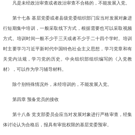
凡是未经政治审查或者政治审查不合格的，不能发展入党。
第十七条 基层党委或者县级党委组织部门应当对发展对象进
行短期集中培训，一般采取线下方式，根据需要也可以采取视频
方式。培训时间一般不少于三天或者不少于二十四个学时。培训
时主要学习习近平新时代中国特色社会主义思想，学习党章和有
关党内法规，学习党的历史。中央组织部组织编写的《入党教
材》，可以作为学习辅导材料。
除个别特殊情况外，未经培训的，不能发展入党。
第四章 预备党员的接收
第十八条 党支部委员会应当对发展对象进行严格审查，经集
体讨论认为合格后，报具有审批权限的基层党委预审。