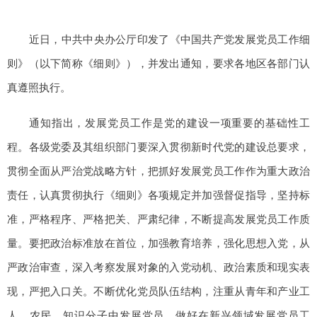
近日，中共中央办公厅印发了《中国共产党发展党员工作细
则》（以下简称《细则》），并发出通知，要求各地区各部门认
真遵照执行。
通知指出，发展党员工作是党的建设一项重要的基础性工
程。各级党委及其组织部门要深入贯彻新时代党的建设总要求，
贯彻全面从严治党战略方针，把抓好发展党员工作作为重大政治
责任，认真贯彻执行《细则》各项规定并加强督促指导，坚持标
准，严格程序、严格把关、严肃纪律，不断提高发展党员工作质
量。要把政治标准放在首位，加强教育培养，强化思想入党，从
严政治审查，深入考察发展对象的入党动机、政治素质和现实表
现，严把入口关。不断优化党员队伍结构，注重从青年和产业工
人、农民、知识分子中发展党员，做好在新兴领域发展党员工