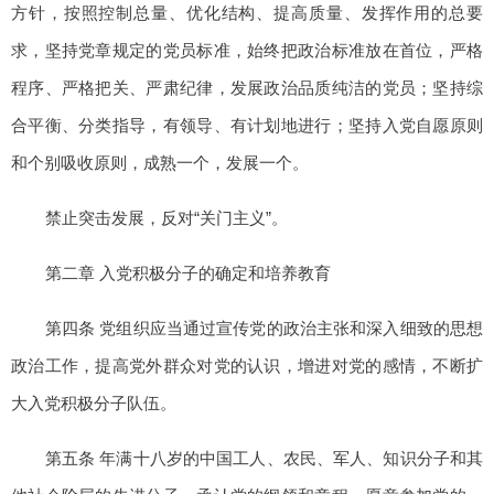
方针，按照控制总量、优化结构、提高质量、发挥作用的总要
求，坚持党章规定的党员标准，始终把政治标准放在首位，严格
程序、严格把关、严肃纪律，发展政治品质纯洁的党员；坚持综
合平衡、分类指导，有领导、有计划地进行；坚持入党自愿原则
和个别吸收原则，成熟一个，发展一个。
禁止突击发展，反对“关门主义”。
第二章 入党积极分子的确定和培养教育
第四条 党组织应当通过宣传党的政治主张和深入细致的思想
政治工作，提高党外群众对党的认识，增进对党的感情，不断扩
大入党积极分子队伍。
第五条 年满十八岁的中国工人、农民、军人、知识分子和其