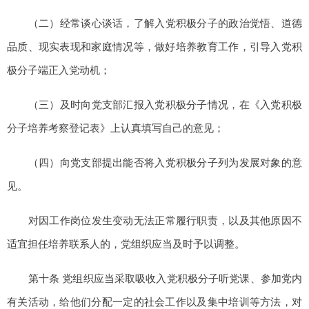
（二）经常谈心谈话，了解入党积极分子的政治觉悟、道德
品质、现实表现和家庭情况等，做好培养教育工作，引导入党积
极分子端正入党动机；
（三）及时向党支部汇报入党积极分子情况，在《入党积极
分子培养考察登记表》上认真填写自己的意见；
（四）向党支部提出能否将入党积极分子列为发展对象的意
见。
对因工作岗位发生变动无法正常履行职责，以及其他原因不
适宜担任培养联系人的，党组织应当及时予以调整。
第十条 党组织应当采取吸收入党积极分子听党课、参加党内
有关活动，给他们分配一定的社会工作以及集中培训等方法，对