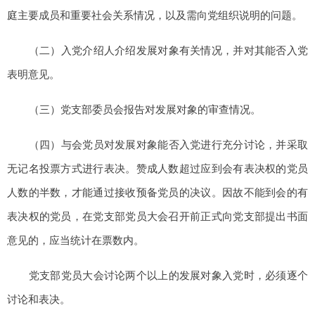
庭主要成员和重要社会关系情况，以及需向党组织说明的问题。
（二）入党介绍人介绍发展对象有关情况，并对其能否入党
表明意见。
（三）党支部委员会报告对发展对象的审查情况。
（四）与会党员对发展对象能否入党进行充分讨论，并采取
无记名投票方式进行表决。赞成人数超过应到会有表决权的党员
人数的半数，才能通过接收预备党员的决议。因故不能到会的有
表决权的党员，在党支部党员大会召开前正式向党支部提出书面
意见的，应当统计在票数内。
党支部党员大会讨论两个以上的发展对象入党时，必须逐个
讨论和表决。