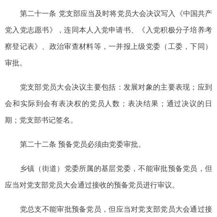
第二十一条 党支部应当及时将党员大会决议写入《中国共产
党入党志愿书》，连同本人入党申请书、《入党积极分子培养考
察登记表》、政治审查材料等，一并报上级党委（工委，下同）
审批。
党支部党员大会决议主要包括：发展对象的主要表现；应到
会和实际到会有表决权的党员人数；表决结果；通过决议的日
期；党支部书记签名。
第二十二条 预备党员必须由党委审批。
乡镇（街道）党委所属的基层党委，不能审批预备党员，但
应当对党支部党员大会通过接收的预备党员进行审议。
党总支不能审批预备党员，但应当对党支部党员大会通过接