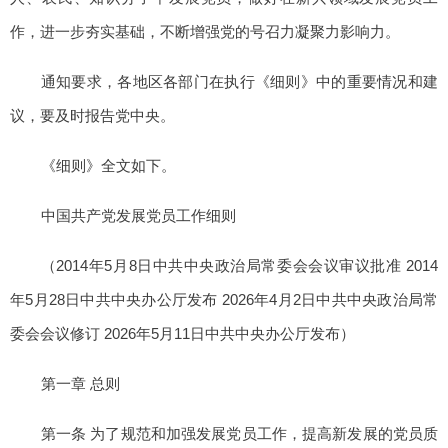
作，进一步夯实基础，不断增强党的号召力凝聚力影响力。
通知要求，各地区各部门在执行《细则》中的重要情况和建
议，要及时报告党中央。
《细则》全文如下。
中国共产党发展党员工作细则
（2014年5月8日中共中央政治局常委会会议审议批准 2014
年5月28日中共中央办公厅发布 2026年4月2日中共中央政治局常
委会会议修订 2026年5月11日中共中央办公厅发布）
第一章 总则
第一条 为了规范和加强发展党员工作，提高新发展的党员质