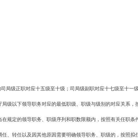
；
。
的司局级正职对应十五级至十级；司局级副职对应十七级至十一
厅局级以下领导职务对应的最低职级、职级与级别的对应关系，
当在规定的领导职务、职级序列和职数限额内，按照有关任职条
调任、转任以及因其他原因需要明确领导职务、职级的，按照拟