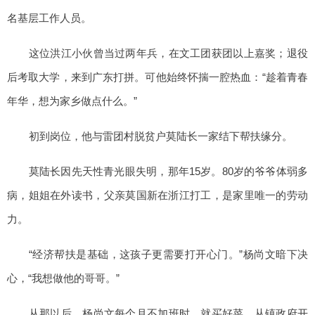
名基层工作人员。
这位洪江小伙曾当过两年兵，在文工团获团以上嘉奖；退役
后考取大学，来到广东打拼。可他始终怀揣一腔热血：“趁着青春
年华，想为家乡做点什么。”
初到岗位，他与雷团村脱贫户莫陆长一家结下帮扶缘分。
莫陆长因先天性青光眼失明，那年15岁。80岁的爷爷体弱多
病，姐姐在外读书，父亲莫国新在浙江打工，是家里唯一的劳动
力。
“经济帮扶是基础，这孩子更需要打开心门。”杨尚文暗下决
心，“我想做他的哥哥。”
从那以后，杨尚文每个月不加班时，就买好菜，从镇政府开