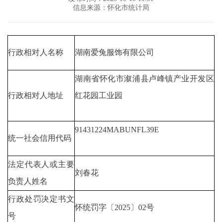
信息来源：怀化市统计局
行政相对人名称
湖南爱兔服饰有限公司
湖南省怀化市溆浦县卢峰镇产业开发区
行政相对人地址
红花园工业园
91431224MABUNFL39E
统一社会信用代码
法定代表人或主要
刘春花
负责人姓名
行政处罚决定书文
怀统罚字〔2025〕02号
号