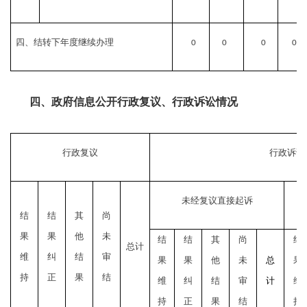
四、结转下年度继续办理
0
0
0
0
四、政府信息公开行政复议、行政诉讼情况
行政复议
行政诉讼
未经复议直接起诉
结
结
其
尚
果
果
他
未
结
结
其
尚
结
总计
维
纠
结
审
果
果
他
未
总
果
持
正
果
结
维
纠
结
审
计
维
持
正
果
结
持