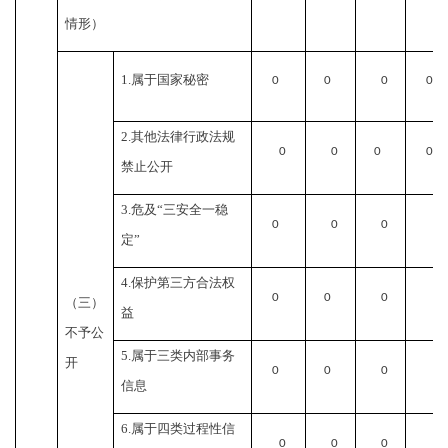
情形）
1.
属于国家秘密
0
0
0
0
2.
其他法律行政法规
0
0
0
0
禁止公开
3.
危及“三安全一稳
0
0
0
0
定”
4.
保护第三方合法权
0
0
0
0
（三）
益
不予公
5.
属于三类内部事务
开
0
0
0
0
信息
6.
属于四类过程性信
0
0
0
0