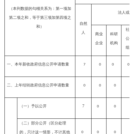
（本列数据的勾稽关系为：第一项加
法人或其
第二项之和，等于第三项加第四项之
自然
和）
社会
人
商业
科研
公益
企业
机构
组织
一、本年新收政府信息公开申请数量
7
0
0
0
二、上年结转政府信息公开申请数量
0
0
0
0
（一）予以公开
7
0
0
0
（二）部分公开（区分处理
的，只计这一情形，不计其他
0
0
0
0