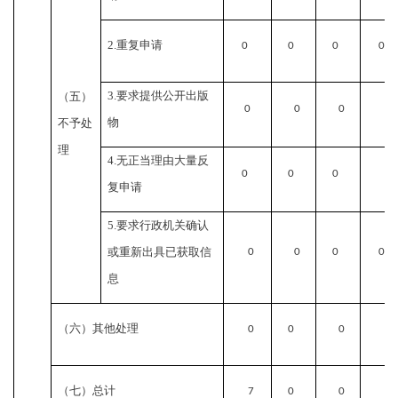
2.
重复申请
0
0
0
0
3.
要求提供公开出版
（五）
0
0
0
0
物
不予处
理
4.
无正当理由大量反
0
0
0
0
复申请
5.
要求行政机关确认
或重新出具已获取信
0
0
0
0
息
（六）其他处理
0
0
0
0
（七）总计
7
0
0
0