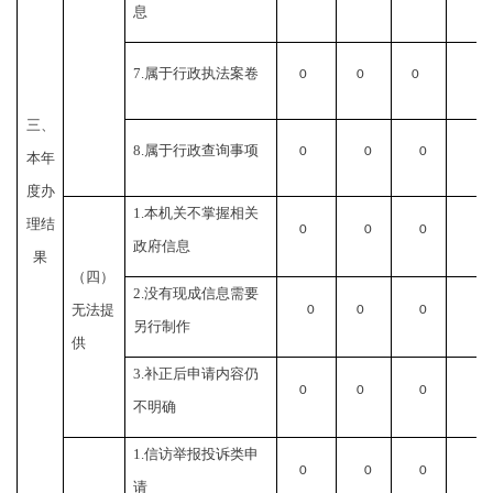
息
7.
属于行政执法案卷
0
0
0
0
三、
8.
属于行政查询事项
0
0
0
0
本年
度办
1.
本机关不掌握相关
理结
0
0
0
0
政府信息
果
（四）
2.
没有现成信息需要
无法提
0
0
0
0
另行制作
供
3.
补正后申请内容仍
0
0
0
0
不明确
1.
信访举报投诉类申
0
0
0
0
请