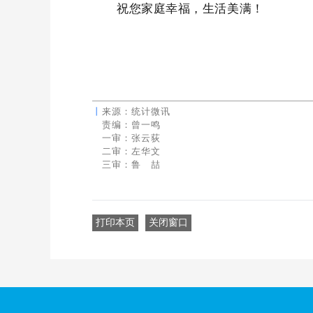
祝您家庭幸福，生活美满！
丨
来源：统计微讯
丨
责编：曾一鸣
丨
一审：
张云荻
丨
二审：左华文
丨
三审：鲁 喆
打印本页
关闭窗口