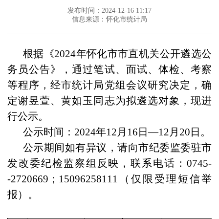
发布时间：2024-12-16 11:17
信息来源：怀化市统计局
根据《2024年怀化市市直机关公开遴选公
务员公告》，通过笔试、面试、体检、考察
等程序，经市
统计局
党组会议研究决定，确
定
谢昱萱、黄如玉
同志为拟遴选对象，现进
行公示。
公示时间：2024年12月1
6
日—12月
20
日。
公示期间如有异议，
请向
市纪委监委驻市
发改委纪检监察组反映，联系电话：0745-
-
2720669
；15096258111（仅限受理短信举
报）。