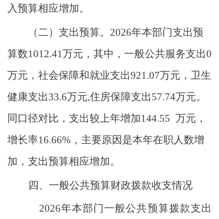
入预算相应增加。
（二）支出预算。
2026
年
本部门支出
预
算数
1012.41
万元，其中，
一般公共服务支出
0
万元，社会保障和就业支出
921.07
万元，卫生
健康支出
33.6
万元
,
住房保障支出
57.74
万元。
同口径对比，
支出
较
上
年增加
144.55
万元，
增长率
16.66
%
，
主要
原因
是
本年在职人数增
加，支出预算相应增加。
四、一般公共预算财政拨款收支情况
2026
年
本部门
一般公共预算拨款
支出