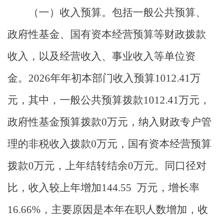
（一）收入预算。
包括一般公共预算、
政府性基金、国有资本经营预算等财政拨款
收入，以及经营收入、事业收入等单位资
金。
2026
年年初
本部门收入
预算
1012.41
万
元，其中，一般公共预算拨款
1012.41
万元，
政府性基金预算拨款
0
万元，
纳入财政专户管
理的非税收入拨款
0
万元，国有资本经营预算
拨款
0
万元，
上年结转结余
0
万元。
同口径对
比，
收入较
上
年增加
144.55
万元，
增长率
16.66
%
，
主要
原因
是
本年在职人数增加，收