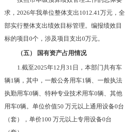
求，
2026
年我单位整体支出
1012.41
万元，全
部实行整体支出绩效目标管理。编报绩效目
标的项目
0
个，涉及项目支出
0
万元。
（五）
国有资产占用情况
1.
截至
2025
年
12
月
31
日，本部门共有车
辆
1
辆，其中，一般公务用车
1
辆、一般执法
执勤用车
0
辆、
特种专业技术用车
0
辆、其他
用车
0
辆
。
单位价值
50
万元以
上通用设备
0
台
（套），单价
100
万元以上专用设备
0
台