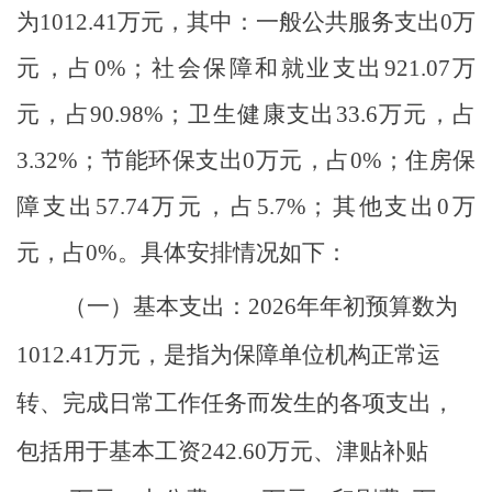
为
1012.41
万元，
其中：一般公共服务支出
0
万
元，占
0
%
；社会保障和就业支出
921.07
万
元，占
90.98
%
；卫生健康支出
33.6
万元，占
3.32
%
；
节能环保支出
0
万元，
占
0
%
；
住房保
障
支出
57.74
万元
，
占
5.7
%
；
其他支出
0
万
元，
占
0
%
。
具体安排情况如下：
（一）
基本支出
：
2026
年年初预算数为
1012.41
万元，是指为保障单位机构正常运
转、完成日常工作任务而发生的各项支出，
包括用于基本工资
242.60
万元
、津贴补贴