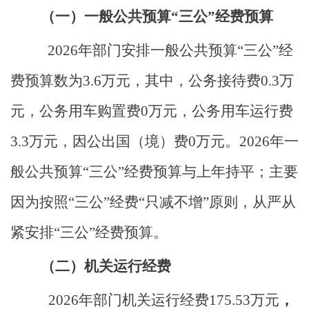
（一）
一般公共预算
“三公”经费预算
2026
年部门安排一般公共预算“三公”经
费预算数为
3.6
万元，
其中，公务接待费
0.3
万
元，公务用车购置费
0
万元，公务用车运行费
3.3
万元，因公出国（境）费
0
万元。
2026
年
一
般公共预算
“
三公
”
经费预算与
上
年持平
；
主要
因为按照
“三公”经费“只减不增”原则，从严从
紧安排“三公”经费预算。
（二）机关运行经费
2026
年部门机关运行经费
175.53
万元
，