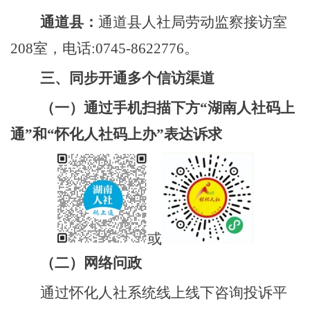
通道县
：
通道县人社局劳动监察接访室
20
8
室，电话
:0745-8622776。
三、同步开通多个信访渠道
（一）
通过手机扫描下方
“湖南人社码上
通”
和
“怀化人社码上办”
表达诉求
或
（二）
网络问政
通过
怀化
人社系统线上线下咨询投诉平