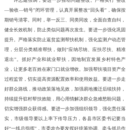
许忠建强调，要进一步推动问题整改。严格实行“整改
—验收—销号”闭环管理，认真开展整改“回头看”，确保按
期销号清零。同时，举一反三、同类同改，全面自查自纠，
健全长效机制，防止类似问题再次发生。要进一步强化巩固
提升。严格落实防止返贫监测帮扶机制，强化监测户动态管
理，分层分类精准帮扶，做到“应纳尽纳、应扶尽扶、精准
退出”。抓好产业和就业帮扶，因地制宜发展乡村特色产
业，让更多老百姓在家门口就业增收。加强帮扶项目资产全
过程监管，切实提高资源配置效率和使用效益。要进一步走
好群众路线，推动政策落地见效，加强易地搬迁后续扶持，
持续提升驻村帮扶效能，用心用情解决群众急难愁盼问题，
切实增强群众获得感。要进一步加强组织领导，强化责任落
实，市级领导要以上率下传导压力，各县市区委书记要当
好“一线总指挥”，市委农办要发挥好统筹协调、牵头抓总作