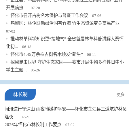
开展病虫...
07-20
怀化市召开古树名木保护与普查工作会议
07-06
鹤城区：林企联动盘活国有竹海 竹生态资源变身富民产业
07-02
推动林草科学知识更“接地气” 全省首届林草科普讲解大赛怀
化初...
06-18
怀化市4.45万余株古树名木焕发“新生”
06-11
探秘昆虫世界 守护生态家园——我市开展生物多样性日中小
学生主题...
05-26
林长制
更多
闻汛逆行守深山 雨夜驰援护平安——怀化市芷江县三道坑护林员
连夜...
07-21
2026年怀化市林长制工作要点
07-02