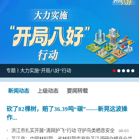
专题丨大力实施“开局八好”行动
新闻动态
上级动态
要闻转载
砍了82棵树，赔了36.39吨“碳”——新晃这波操
作...
洪江市扎实开展“清网护飞”行动 守护鸟类栖息安全
08-03
芷江县：中国林科院、省林科院专家赴芷江调研白蜡产业并