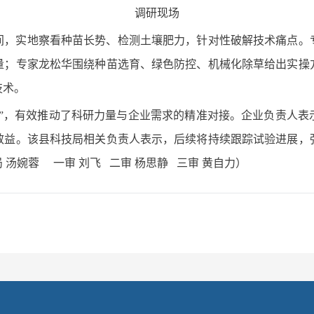
调研现场
间，实地察看种苗长势、检测土壤肥力，针对性破解技术痛点。
量；专家龙松华围绕种苗选育、绿色防控、机械化除草给出实操
技术。
门”，有效推动了科研力量与企业需求的精准对接。企业负责人表
效益。该县科技局相关负责人表示，后续将持续跟踪试验进展，
汤婉蓉 一审 刘飞 二审 杨思静 三审 黄自力）