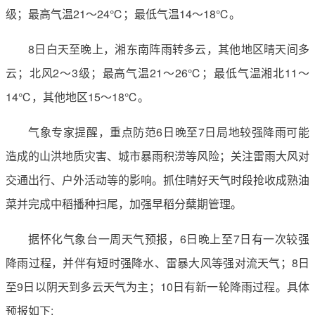
级；最高气温21～24℃；最低气温14～18℃。
8日白天至晚上，湘东南阵雨转多云，其他地区晴天间多
云；北风2～3级；最高气温21～26℃；最低气温湘北11～
14℃，其他地区15～18℃。
气象专家提醒，重点防范6日晚至7日局地较强降雨可能
造成的山洪地质灾害、城市暴雨积涝等风险；关注雷雨大风对
交通出行、户外活动等的影响。抓住晴好天气时段抢收成熟油
菜并完成中稻播种扫尾，加强早稻分蘖期管理。
据怀化气象台一周天气预报，6日晚上至7日有一次较强
降雨过程，并伴有短时强降水、雷暴大风等强对流天气；8日
至9日以阴天到多云天气为主；10日有新一轮降雨过程。具体
预报如下: