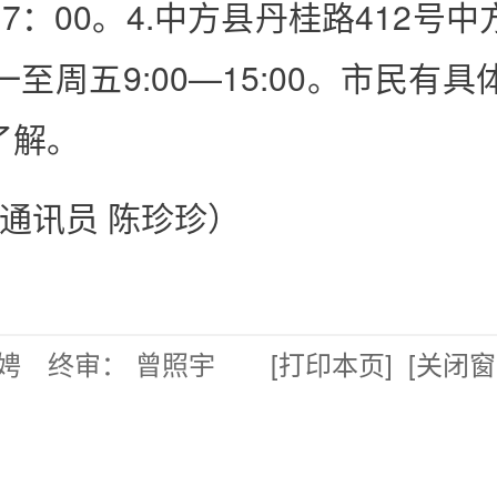
:30—17：00。4.中方县丹桂路41
至周五9:00—15:00。市民
了解。
 通讯员 陈珍珍）
娉 终审： 曾照宇
[打印本页]
[关闭窗