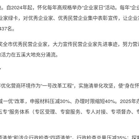
自2024年起，怀化每年高规格举办“企业家日”活动。每年“
企业家绿卡，对优秀企业家、优秀民营企业集中表彰宣传，让企
37名。
献奖全市优秀民营企业家，大力宣传民营企业家先进事迹，努力
的活力在五溪大地充分涌流。
”
优化营商环境作为“一号改革工程”，实施清单化攻坚，使“身在怀
一优”改革，申报材料压减30%、办理时限缩短40%。2025年办理
“五专”服务体系（专区受理、专窗服务、专人对接、专项督办、专
项清单”和涉企行政检查“四项清单”，行政检查总量压减35%；探