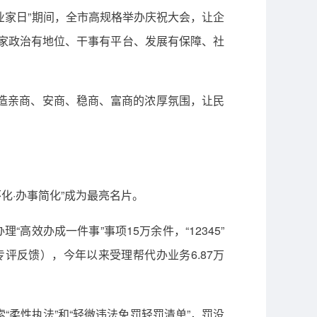
企业家日”期间，全市高规格举办庆祝大会，让企
业家政治有地位、干事有平台、发展有保障、社
营造亲商、安商、稳商、富商的浓厚氛围，让民
化·办事简化”成为最亮名片。
“高效办成一件事”事项15万余件，“12345”
评反馈），今年以来受理帮代办业务6.87万
索“柔性执法”和“轻微违法免罚轻罚清单”，罚没