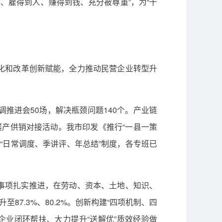
事、雇得到人、赚得到钱、充分被尊重”，为“十
化和改革创新赋能，全力推动民营企业转型升
调推进会50场，解决瓶颈问题140个。产业链
展产供销对接活动。我市印发《推行“一县一策
“日常调度、季讲评、年总结”制度，各专班已
革事项扎实推进，在劳动、资本、土地、知识、
7.3%、80.2%。创新构建“四项机制、四
企业闭环帮扶、大力提升“送解优”质效经验做