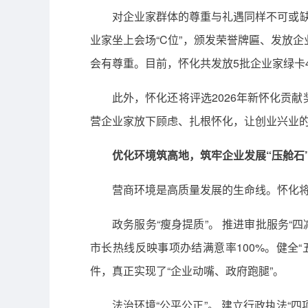
对企业家群体的尊重与礼遇同样不可或缺。
业家坐上会场“C位”，颁发荣誉牌匾、发放
会有尊重。目前，怀化共发放5批企业家绿卡4
此外，怀化还将评选2026年新怀化贡
营企业家放下顾虑、扎根怀化，让创业兴业
优化环境筑高地，筑牢企业发展“压舱石
营商环境是高质量发展的生命线。怀化将
政务服务“瘦身提质”。 推进审批服务“四减
市长热线反映事项办结满意率100%。健全
件，真正实现了“企业动嘴、政府跑腿”。
法治环境“公平公正”。 建立行政执法“四