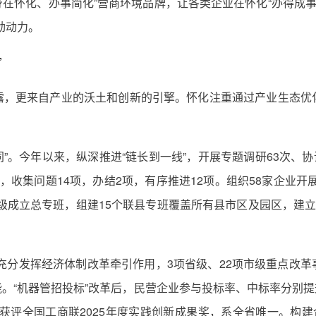
身在怀化、办事简化”营商环境品牌，让各类企业在怀化“办得成
劲动力。
”
露，更来自产业的沃土和创新的引擎。怀化注重通过产业生态优
。
同”。今年以来，纵深推进“链长到一线”，开展专题调研63次、协
，收集问题14项，办结2项，有序推进12项。组织58家企业开
级成立总专班，组建15个联县专班覆盖所有县市区及园区，建立
”。充分发挥经济体制改革牵引作用，3项省级、22项市级重点改
“机器管招投标”改革后，民营企业参与投标率、中标率分别提升至8
获评全国工商联2025年度实践创新成果奖，系全省唯一。构建