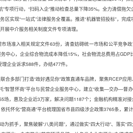
护航”专项行动，“扫码入企”推动检查总量下降35%。全力清偿拖欠企
务区实现“一站式”法律服务全覆盖。推进“机器管招投标”，完成项
项，开展中介服务相关制度文件专项清理。
清理市场准入相关规定文件63份，清查妨碍统一市场和公平竞争
中心，企业综合物流成本降低15%，社会物流总费用占GDP比
理企业诉求588件，办结477件。
商联联合多部门打造“政好遇见你”政策直通车品牌，聚焦RCEP
依托“智慧怀商”平台与民营企业服务中心，建立“收集—交办—督
355场，惠及企业近3万家，解决问题1187个；金融机构精准
托怀化“营商通”平台梳理国省市县四级涉企政策3765条，累计推
动为抓手，聚焦破解“八类问题”，通过做实“四大行动”、落实“四