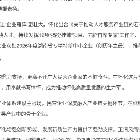
通报表扬。
让“企业雁阵”更壮大。怀化出台《关于推动人才服务产业链的若
缺人才。持续发挥12项“揭榜挂帅”项目、7家“首席专家”工作室
业获批2026年度湖南省专精特新中小企业（创历年之最），推荐
”
的鼎力支持，更离不开广大民营企业家的不懈奋斗。在怀化这片
，用奉献书写情怀，成为推动怀化高质量发展的生力军 。
代化产业体系建设主战场。民营企业深度融入产业链关键环节，在
主导产业中的骨干企业。
怀化增强创新势能、发展新质生产力提供了强劲支撑。正清风痛
百年难题。湘鹤电缆、力通恒裕、华晟电通等7家民企先后获评国