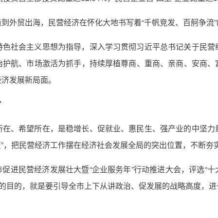
到外贸出海，民营经济在怀化大地书写着“千帆竞发、百舸争流”
特色社会主义思想为指导，深入学习贯彻习近平总书记关于民营
治护航、市场激活为抓手，持续厚植尊商、重商、亲商、安商、
经济发展新局面。
”
所在、希望所在，是稳增长、促就业、惠民生、强产业的中坚力
有变”，把民营经济工作摆在经济社会发展全局的突出位置，不断
全市促进民营经济发展壮大暨“企业服务年”行动推进大会，评选“十
会的目的，就是要引导全市上下从讲政治、促发展的战略高度，